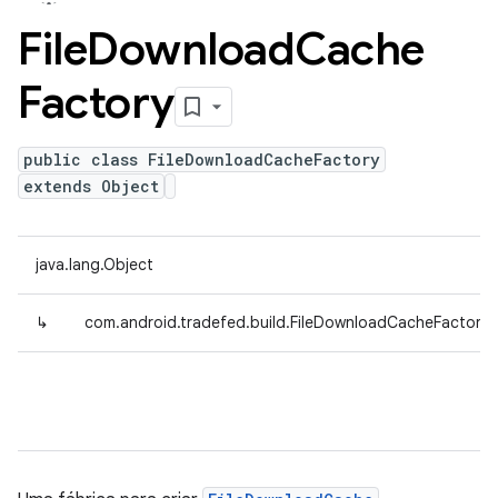
File
Download
Cache
Factory
public class FileDownloadCacheFactory
extends Object
java.lang.Object
↳
com.android.tradefed.build.FileDownloadCacheFactory