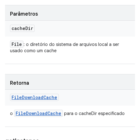
Parâmetros
cache
Dir
File
: o diretório do sistema de arquivos local a ser
usado como um cache
Retorna
File
Download
Cache
File
Download
Cache
o
para o cacheDir especificado