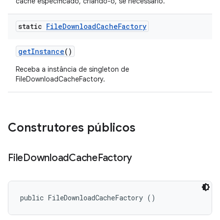
cache especificado, criando-o, se necessário.
static
File
Download
Cache
Factory
get
Instance
()
Receba a instância de singleton de
FileDownloadCacheFactory.
Construtores públicos
File
Download
Cache
Factory
public FileDownloadCacheFactory ()