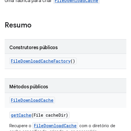
Uma fábrica para criar
FileDownloadCache
Resumo
Construtores públicos
File
Download
Cache
Factory
()
Métodos públicos
File
Download
Cache
get
Cache
(File cache
Dir)
FileDownloadCache
Recupere o
com o diretório de