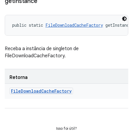
get
Instance
public static 
FileDownloadCacheFactory
 getInstance
Receba a instância de singleton de
FileDownloadCacheFactory.
Retorna
File
Download
Cache
Factory
Isso foi útil?