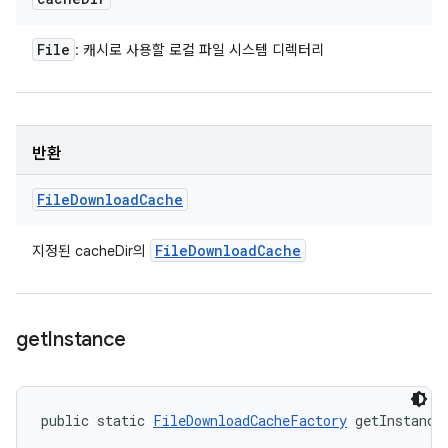
File
: 캐시로 사용할 로컬 파일 시스템 디렉터리
반환
File
Download
Cache
File
Download
Cache
지정된 cacheDir의
get
Instance
public static 
FileDownloadCacheFactory
 getInstance