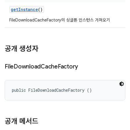
get
Instance
()
FileDownloadCacheFactory의 싱글톤 인스턴스 가져오기
공개 생성자
File
Download
Cache
Factory
public FileDownloadCacheFactory ()
공개 메서드