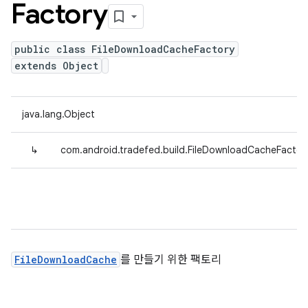
Factory
public class FileDownloadCacheFactory
extends Object
java.lang.Object
↳
com.android.tradefed.build.FileDownloadCacheFactor
FileDownloadCache
를 만들기 위한 팩토리