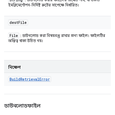
: ডাউনলোড করার ফাইলের রিমোট পাথ, যা একটি
ইমপ্লিমেন্টেশন-নির্দিষ্ট রুটের সাপেক্ষে নির্ধারিত।
dest
File
File
: ডাউনলোড করা বিষয়বস্তু রাখার জন্য ফাইল। ফাইলটির
অস্তিত্ব থাকা উচিত নয়।
নিক্ষেপ
Build
Retrieval
Error
ডাউনলোডফাইল