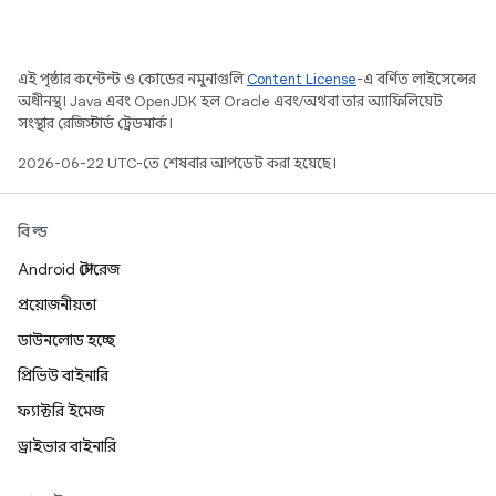
এই পৃষ্ঠার কন্টেন্ট ও কোডের নমুনাগুলি
Content License
-এ বর্ণিত লাইসেন্সের
অধীনস্থ। Java এবং OpenJDK হল Oracle এবং/অথবা তার অ্যাফিলিয়েট
সংস্থার রেজিস্টার্ড ট্রেডমার্ক।
2026-06-22 UTC-তে শেষবার আপডেট করা হয়েছে।
বিল্ড
Android স্টোরেজ
প্রয়োজনীয়তা
ডাউনলোড হচ্ছে
প্রিভিউ বাইনারি
ফ্যাক্টরি ইমেজ
ড্রাইভার বাইনারি