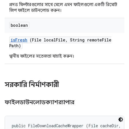
প্রদত্ত ফিল্টারগুলোর সাথে মেলে এমন ফাইলগুলো একটি রিমোট
জিপ ফাইলে ডাউনলোড করুন।
boolean
is
Fresh
(File local
File
,
String remote
File
Path)
স্থানীয় ফাইলের সতেজতা যাচাই করুন।
সরকারি নির্মাণকারী
ফাইলডাউনলোডক্যাশর‍্যাপার
public FileDownloadCacheWrapper (File cacheDir, 
