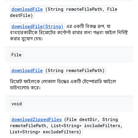
download
File
(String remote
File
Path
,
File
dest
File)
downloadFile(String)
এর একটি বিকল্প রূপ, যা
ব্যবহারকারীকে রিমোটের কন্টেন্ট রাখার জন্য গন্তব্য ফাইল নির্দিষ্ট
করার সুযোগ দেয়।
File
download
File
(String remote
File
Path)
রিমোট ফাইলকে লোকাল ডিস্কের একটি টেম্পোরারি ফাইলে
ডাউনলোড করে।
void
download
Zipped
Files
(File dest
Dir
,
String
remote
File
Path
,
List<String> include
Filters
,
List<String> exclude
Filters)