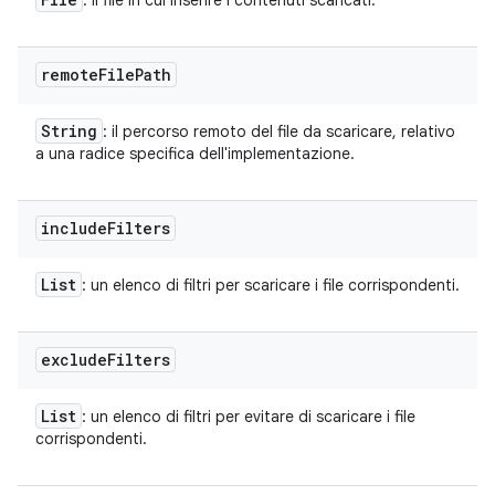
: il file in cui inserire i contenuti scaricati.
remote
File
Path
String
: il percorso remoto del file da scaricare, relativo
a una radice specifica dell'implementazione.
include
Filters
List
: un elenco di filtri per scaricare i file corrispondenti.
exclude
Filters
List
: un elenco di filtri per evitare di scaricare i file
corrispondenti.