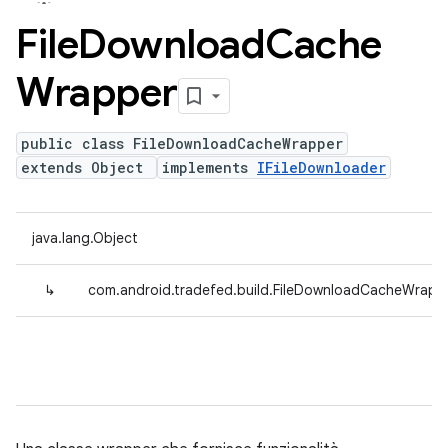
File
Download
Cache
Wrapper
public class FileDownloadCacheWrapper
extends Object
implements
IFileDownloader
java.lang.Object
↳
com.android.tradefed.build.FileDownloadCacheWrapp