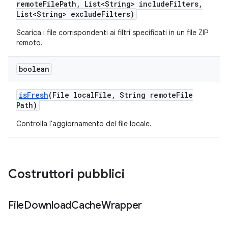
remote
File
Path
,
List<String> include
Filters
,
List<String> exclude
Filters)
Scarica i file corrispondenti ai filtri specificati in un file ZIP
remoto.
boolean
is
Fresh
(File local
File
,
String remote
File
Path)
Controlla l'aggiornamento del file locale.
Costruttori pubblici
File
Download
Cache
Wrapper