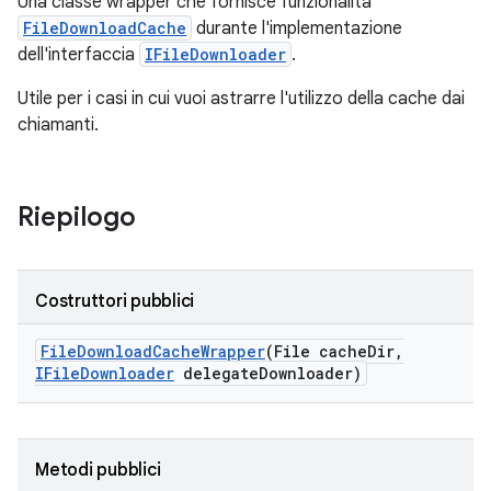
Una classe wrapper che fornisce funzionalità
FileDownloadCache
durante l'implementazione
dell'interfaccia
IFileDownloader
.
Utile per i casi in cui vuoi astrarre l'utilizzo della cache dai
chiamanti.
Riepilogo
Costruttori pubblici
File
Download
Cache
Wrapper
(File cache
Dir
,
IFile
Downloader
delegate
Downloader)
Metodi pubblici