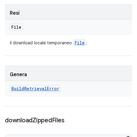
Resi
File
File
il download locale temporaneo
.
Genera
Build
Retrieval
Error
download
Zipped
Files