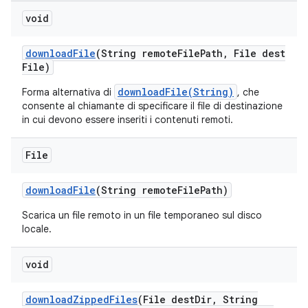
void
download
File
(String remote
File
Path
,
File dest
File)
downloadFile(String)
Forma alternativa di
, che
consente al chiamante di specificare il file di destinazione
in cui devono essere inseriti i contenuti remoti.
File
download
File
(String remote
File
Path)
Scarica un file remoto in un file temporaneo sul disco
locale.
void
download
Zipped
Files
(File dest
Dir
,
String