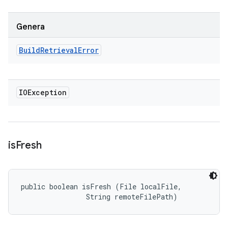
Genera
Build
Retrieval
Error
IOException
is
Fresh
public boolean isFresh (File localFile, 

                String remoteFilePath)