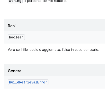
String
: il percorso del file remoto.
Resi
boolean
Vero se il file locale è aggiornato, falso in caso contrario.
Genera
Build
Retrieval
Error