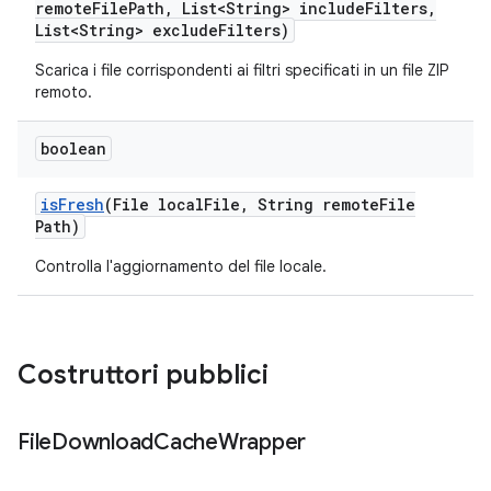
remote
File
Path
,
List<String> include
Filters
,
List<String> exclude
Filters)
Scarica i file corrispondenti ai filtri specificati in un file ZIP
remoto.
boolean
is
Fresh
(File local
File
,
String remote
File
Path)
Controlla l'aggiornamento del file locale.
Costruttori pubblici
File
Download
Cache
Wrapper