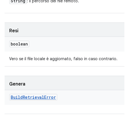
String
: il percorso del file remoto.
Resi
boolean
Vero se il file locale è aggiornato, falso in caso contrario.
Genera
Build
Retrieval
Error