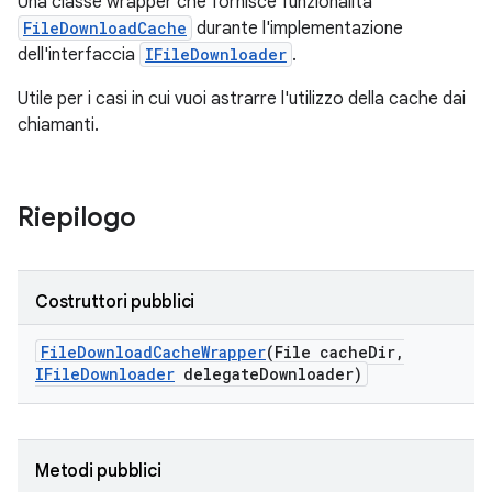
Una classe wrapper che fornisce funzionalità
FileDownloadCache
durante l'implementazione
dell'interfaccia
IFileDownloader
.
Utile per i casi in cui vuoi astrarre l'utilizzo della cache dai
chiamanti.
Riepilogo
Costruttori pubblici
File
Download
Cache
Wrapper
(File cache
Dir
,
IFile
Downloader
delegate
Downloader)
Metodi pubblici