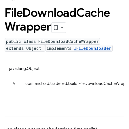
File
Download
Cache
Wrapper
public class FileDownloadCacheWrapper
extends Object
implements
IFileDownloader
java.lang.Object
↳
com.android.tradefed.build.FileDownloadCacheWrapp