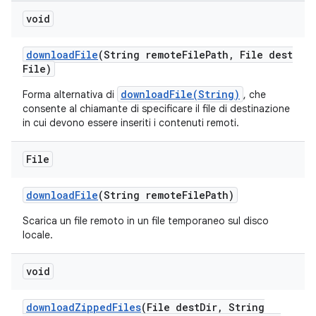
void
download
File
(String remote
File
Path
,
File dest
File)
downloadFile(String)
Forma alternativa di
, che
consente al chiamante di specificare il file di destinazione
in cui devono essere inseriti i contenuti remoti.
File
download
File
(String remote
File
Path)
Scarica un file remoto in un file temporaneo sul disco
locale.
void
download
Zipped
Files
(File dest
Dir
,
String