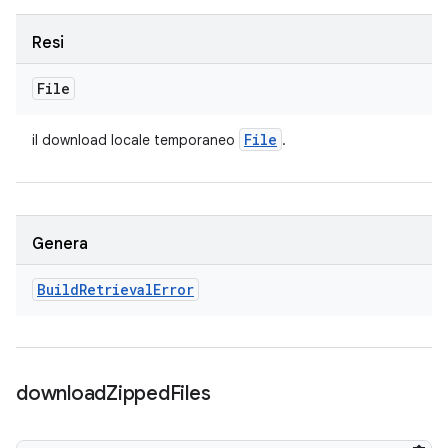
Resi
File
File
il download locale temporaneo
.
Genera
Build
Retrieval
Error
download
Zipped
Files