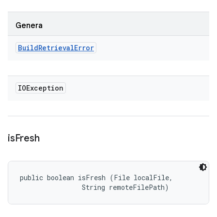
Genera
Build
Retrieval
Error
IOException
is
Fresh
public boolean isFresh (File localFile, 

                String remoteFilePath)