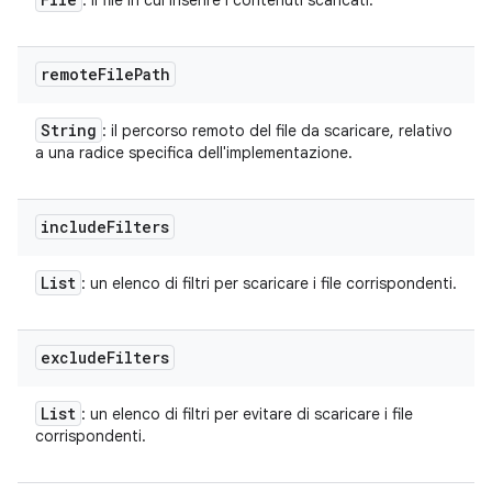
: il file in cui inserire i contenuti scaricati.
remote
File
Path
String
: il percorso remoto del file da scaricare, relativo
a una radice specifica dell'implementazione.
include
Filters
List
: un elenco di filtri per scaricare i file corrispondenti.
exclude
Filters
List
: un elenco di filtri per evitare di scaricare i file
corrispondenti.