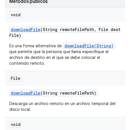
Métodos públicos
void
download
File
(String remote
File
Path
,
File dest
File)
downloadFile(String)
Es una forma alternativa de
que permite que la persona que llama especifique el
archivo de destino en el que se debe colocar el
contenido remoto.
File
download
File
(String remote
File
Path)
Descarga un archivo remoto en un archivo temporal del
disco local.
void