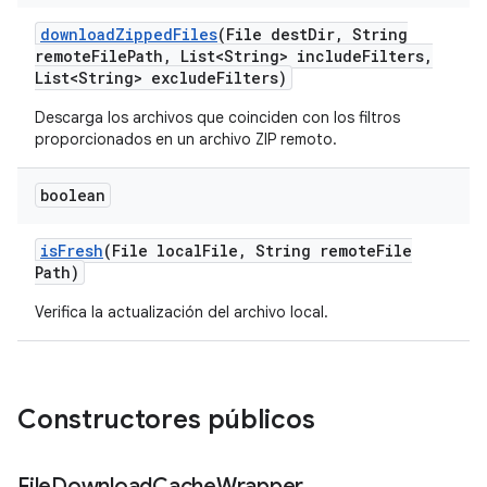
download
Zipped
Files
(File dest
Dir
,
String
remote
File
Path
,
List<String> include
Filters
,
List<String> exclude
Filters)
Descarga los archivos que coinciden con los filtros
proporcionados en un archivo ZIP remoto.
boolean
is
Fresh
(File local
File
,
String remote
File
Path)
Verifica la actualización del archivo local.
Constructores públicos
File
Download
Cache
Wrapper