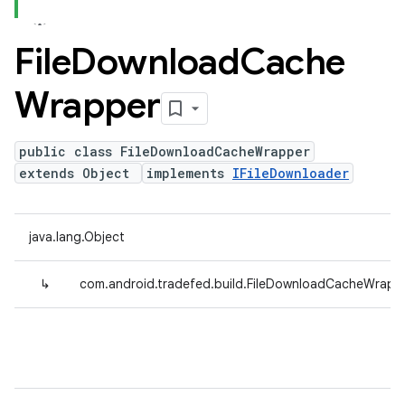
File
Download
Cache
Wrapper
public class FileDownloadCacheWrapper
extends Object
implements
IFileDownloader
java.lang.Object
↳
com.android.tradefed.build.FileDownloadCacheWrapp