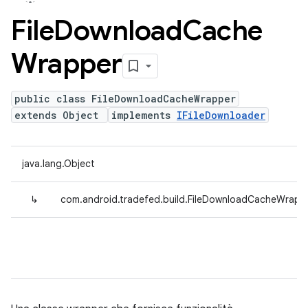
File
Download
Cache
Wrapper
public class FileDownloadCacheWrapper
extends Object
implements
IFileDownloader
java.lang.Object
↳
com.android.tradefed.build.FileDownloadCacheWrapp