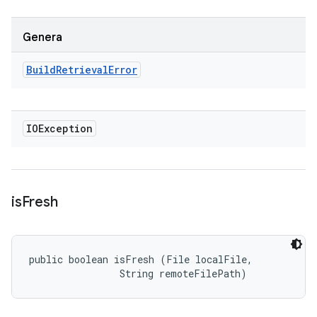
Genera
Build
Retrieval
Error
IOException
is
Fresh
public boolean isFresh (File localFile, 

                String remoteFilePath)