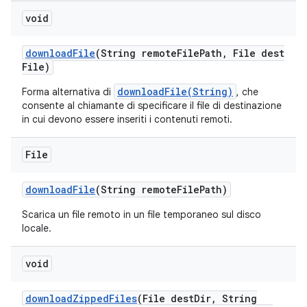
void
download
File
(String remote
File
Path
,
File dest
File)
downloadFile(String)
Forma alternativa di
, che
consente al chiamante di specificare il file di destinazione
in cui devono essere inseriti i contenuti remoti.
File
download
File
(String remote
File
Path)
Scarica un file remoto in un file temporaneo sul disco
locale.
void
download
Zipped
Files
(File dest
Dir
,
String