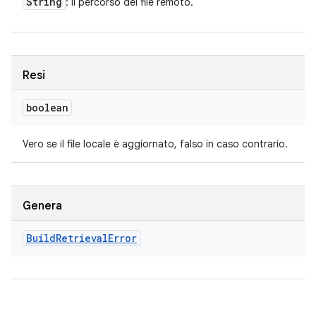
String
: il percorso del file remoto.
Resi
boolean
Vero se il file locale è aggiornato, falso in caso contrario.
Genera
Build
Retrieval
Error