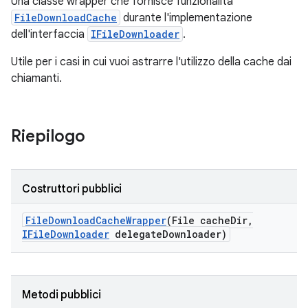
Una classe wrapper che fornisce funzionalità
FileDownloadCache
durante l'implementazione
dell'interfaccia
IFileDownloader
.
Utile per i casi in cui vuoi astrarre l'utilizzo della cache dai
chiamanti.
Riepilogo
Costruttori pubblici
File
Download
Cache
Wrapper
(File cache
Dir
,
IFile
Downloader
delegate
Downloader)
Metodi pubblici