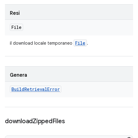
Resi
File
File
il download locale temporaneo
.
Genera
Build
Retrieval
Error
download
Zipped
Files