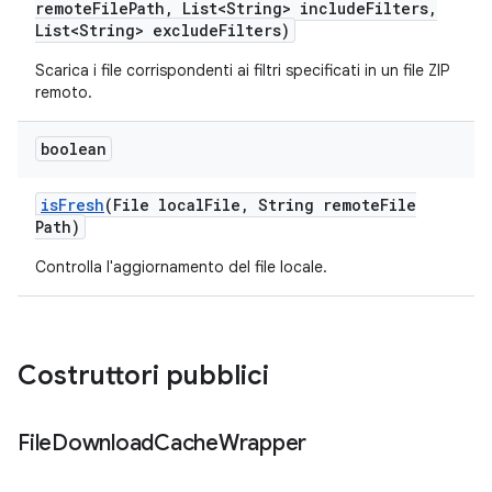
remote
File
Path
,
List<String> include
Filters
,
List<String> exclude
Filters)
Scarica i file corrispondenti ai filtri specificati in un file ZIP
remoto.
boolean
is
Fresh
(File local
File
,
String remote
File
Path)
Controlla l'aggiornamento del file locale.
Costruttori pubblici
File
Download
Cache
Wrapper