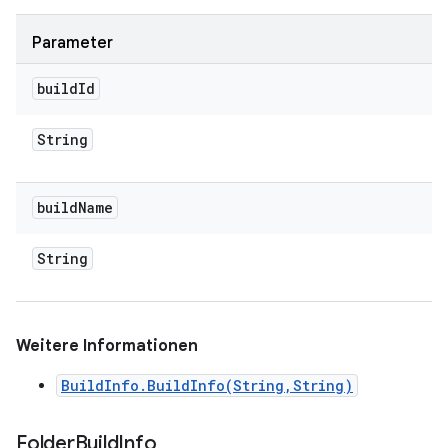
Parameter
build
Id
String
build
Name
String
Weitere Informationen
BuildInfo.BuildInfo(String,String)
Folder
Build
Info