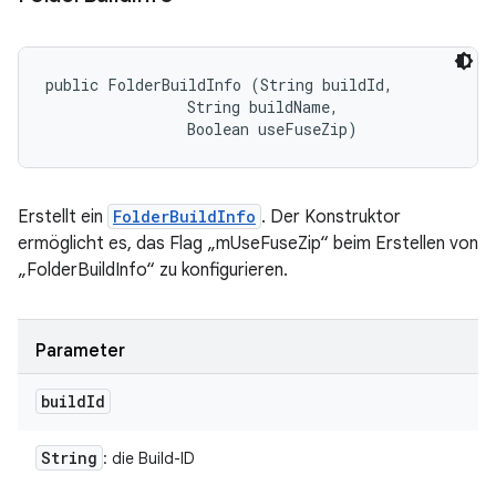
public FolderBuildInfo (String buildId, 

                String buildName, 

                Boolean useFuseZip)
Erstellt ein
FolderBuildInfo
. Der Konstruktor
ermöglicht es, das Flag „mUseFuseZip“ beim Erstellen von
„FolderBuildInfo“ zu konfigurieren.
Parameter
build
Id
String
: die Build-ID