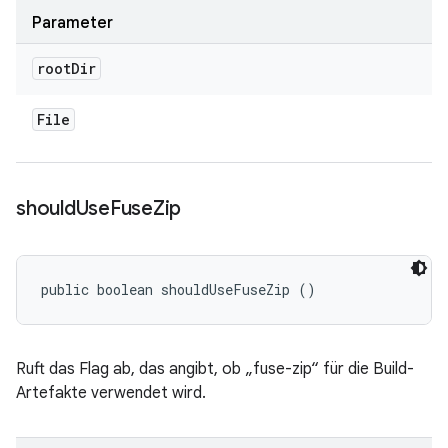
Parameter
root
Dir
File
should
Use
Fuse
Zip
public boolean shouldUseFuseZip ()
Ruft das Flag ab, das angibt, ob „fuse-zip“ für die Build-
Artefakte verwendet wird.