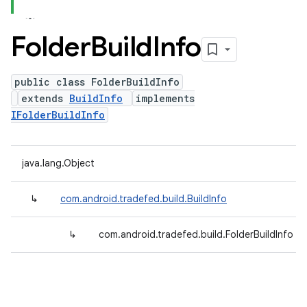
Folder
Build
Info
public class FolderBuildInfo
extends
BuildInfo
implements
IFolderBuildInfo
java.lang.Object
↳
com.android.tradefed.build.BuildInfo
↳
com.android.tradefed.build.FolderBuildInfo