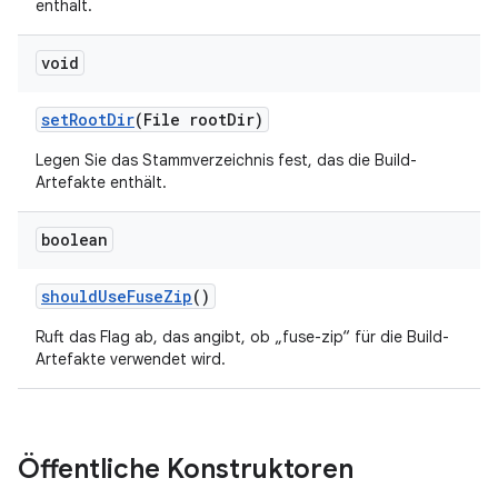
enthält.
void
set
Root
Dir
(File root
Dir)
Legen Sie das Stammverzeichnis fest, das die Build-
Artefakte enthält.
boolean
should
Use
Fuse
Zip
()
Ruft das Flag ab, das angibt, ob „fuse-zip“ für die Build-
Artefakte verwendet wird.
Öffentliche Konstruktoren