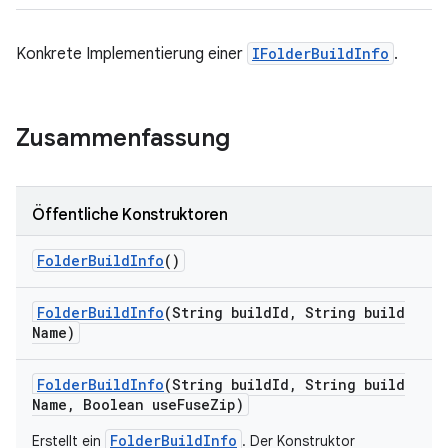
Konkrete Implementierung einer
IFolderBuildInfo
.
Zusammenfassung
Öffentliche Konstruktoren
Folder
Build
Info
()
Folder
Build
Info
(String build
Id
,
String build
Name)
Folder
Build
Info
(String build
Id
,
String build
Name
,
Boolean use
Fuse
Zip)
FolderBuildInfo
Erstellt ein
. Der Konstruktor