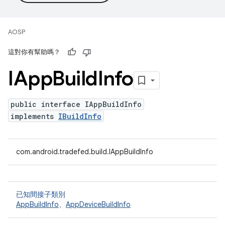
AOSP
這對你有幫助嗎？
IApp
Build
Info
public interface IAppBuildInfo
implements
IBuildInfo
com.android.tradefed.build.IAppBuildInfo
已知間接子類別
AppBuildInfo
、
AppDeviceBuildInfo