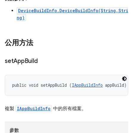
DeviceBuildInfo.DeviceBuildInfo(String,Stri
ng)
公用方法
set
App
Build
public void setAppBuild (
IAppBuildInfo
 appBuild)
複製
IAppBuildInfo
中的所有檔案。
參數