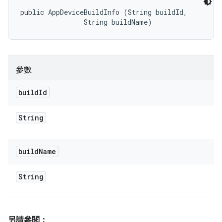
public AppDeviceBuildInfo (String buildId, 

                String buildName)
參數
build
Id
String
build
Name
String
另請參閱：