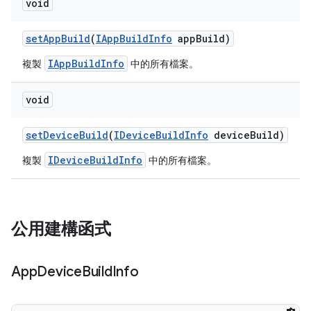
void
set
App
Build
(
IApp
Build
Info
app
Build)
IAppBuildInfo
複製
中的所有檔案。
void
set
Device
Build
(
IDevice
Build
Info
device
Build)
IDeviceBuildInfo
複製
中的所有檔案。
公用建構函式
App
Device
Build
Info