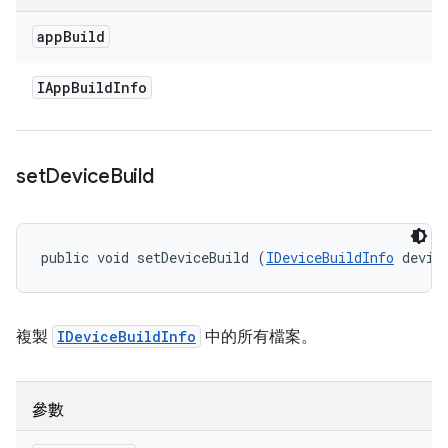
app
Build
IApp
Build
Info
set
Device
Build
public void setDeviceBuild (
IDeviceBuildInfo
 devic
複製
IDeviceBuildInfo
中的所有檔案。
參數