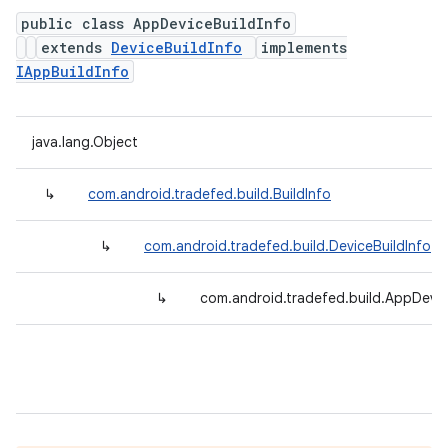
public class AppDeviceBuildInfo
extends
DeviceBuildInfo
implements
IAppBuildInfo
java.lang.Object
↳
com.android.tradefed.build.BuildInfo
↳
com.android.tradefed.build.DeviceBuildInfo
↳
com.android.tradefed.build.AppDevic