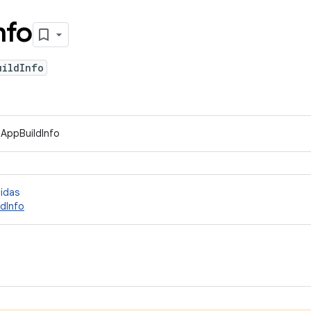
nfo
uildInfo
IAppBuildInfo
cidas
dInfo