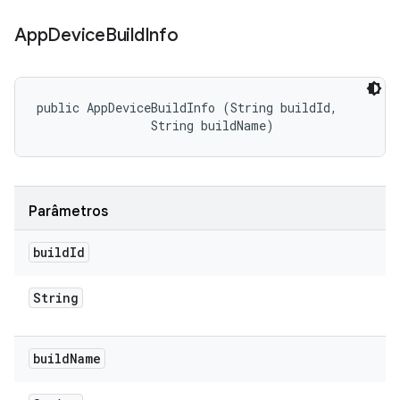
App
Device
Build
Info
public AppDeviceBuildInfo (String buildId, 

                String buildName)
Parâmetros
build
Id
String
build
Name