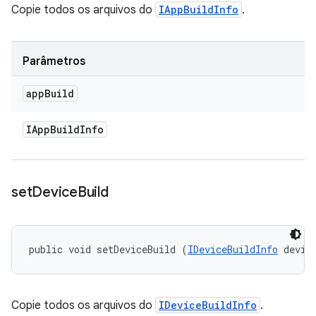
Copie todos os arquivos do
IAppBuildInfo
.
Parâmetros
app
Build
IApp
Build
Info
set
Device
Build
public void setDeviceBuild (
IDeviceBuildInfo
 devic
Copie todos os arquivos do
IDeviceBuildInfo
.