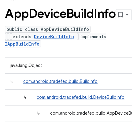
App
Device
Build
Info
public class AppDeviceBuildInfo
extends
DeviceBuildInfo
implements
IAppBuildInfo
java.lang.Object
↳
com.android.tradefed.build.BuildInfo
↳
com.android.tradefed.build.DeviceBuildInfo
↳
com.android.tradefed.build.AppDeviceBuil