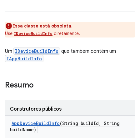
Essa classe está obsoleta.
Use
diretamente.
IDeviceBuildInfo
Um
IDeviceBuildInfo
que também contém um
IAppBuildInfo
.
Resumo
Construtores públicos
App
Device
Build
Info
(String build
Id
,
String
build
Name)