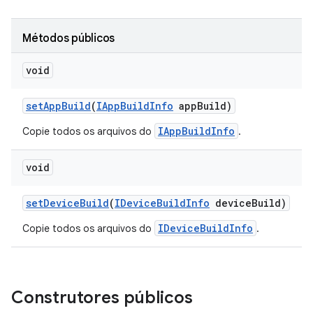
Métodos públicos
void
set
App
Build
(
IApp
Build
Info
app
Build)
IAppBuildInfo
Copie todos os arquivos do
.
void
set
Device
Build
(
IDevice
Build
Info
device
Build)
IDeviceBuildInfo
Copie todos os arquivos do
.
Construtores públicos