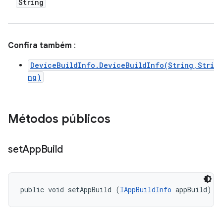
String
Confira também
:
DeviceBuildInfo.DeviceBuildInfo(String,Stri
ng)
Métodos públicos
set
App
Build
public void setAppBuild (
IAppBuildInfo
 appBuild)