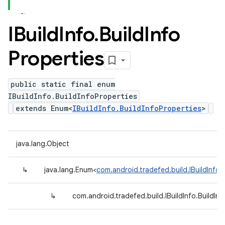
IBuild
Info
.
Build
Info
Properties
public static final enum
IBuildInfo.BuildInfoProperties
extends Enum<
IBuildInfo.BuildInfoProperties
>
java.lang.Object
↳
java.lang.Enum<
com.android.tradefed.build.IBuildInfo.
↳
com.android.tradefed.build.IBuildInfo.BuildInf