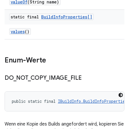
value
Of
(String name)
static final
Build
Info
Properties[]
values
()
Enum-Werte
DO
_
NOT
_
COPY
_
IMAGE
_
FILE
public static final 
IBuildInfo.BuildInfoProperties
Wenn eine Kopie des Builds angefordert wird, kopieren Sie