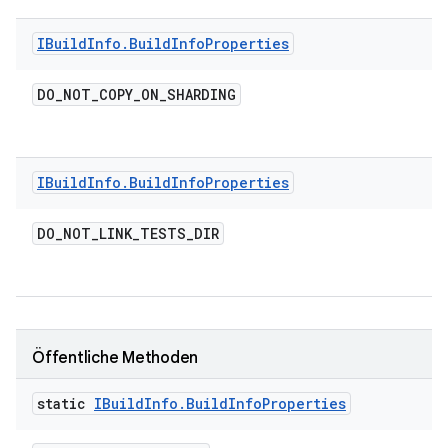
IBuild
Info
.
Build
Info
Properties
DO
_
NOT
_
COPY
_
ON
_
SHARDING
IBuild
Info
.
Build
Info
Properties
DO
_
NOT
_
LINK
_
TESTS
_
DIR
Öffentliche Methoden
static
IBuild
Info
.
Build
Info
Properties