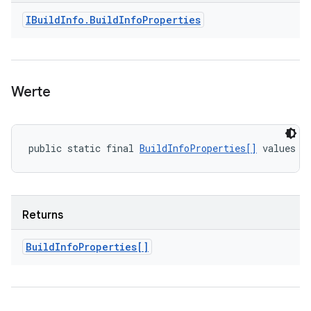
IBuild
Info
.
Build
Info
Properties
Werte
public static final 
BuildInfoProperties[]
 values (
Returns
Build
Info
Properties[]