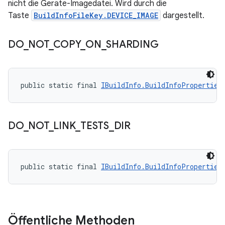
nicht die Geräte-Imagedatei. Wird durch die
Taste
BuildInfoFileKey.DEVICE_IMAGE
dargestellt.
DO
_
NOT
_
COPY
_
ON
_
SHARDING
public static final 
IBuildInfo.BuildInfoProperties
DO
_
NOT
_
LINK
_
TESTS
_
DIR
public static final 
IBuildInfo.BuildInfoProperties
Öffentliche Methoden