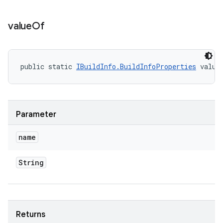
value
Of
public static 
IBuildInfo.BuildInfoProperties
 value
Parameter
name
String
Returns