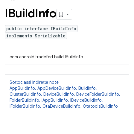
IBuild
Info
public interface IBuildInfo
implements Serializable
com.android.tradefed.build.IBuildInfo
Sottoclassi indirette note
AppBuildInfo
,
AppDeviceBuildInfo
,
BuildInfo
,
ClusterBuildInfo
,
DeviceBuildInfo
,
DeviceFolderBuildInfo
,
FolderBuildInfo
,
IAppBuildInfo
,
IDeviceBuildInfo
,
IFolderBuildInfo
,
OtaDeviceBuildInfo
,
OtatoolsBuildInfo