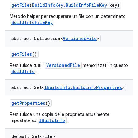
get
File
(
Build
Info
Key
.
Build
Info
File
Key
key)
Metodo helper per recuperare un file con un determinato
BuildInfoFileKey
.
abstract Collection<
Versioned
File
>
get
Files
()
VersionedFile
Restituisce tutti i
memorizzati in questo
BuildInfo
.
abstract Set<
IBuild
Info
.
Build
Info
Properties
>
get
Properties
()
Restituisce una copia delle proprietà attualmente
IBuildInfo
impostate su
.
default Set<File>