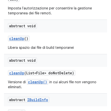
Imposta l'autorizzazione per consentire la gestione
temporanea dei file remoti.
abstract void
clean
Up
()
Libera spazio dai file di build temporanei
abstract void
clean
Up
(List<File> do
Not
Delete)
cleanUp()
Versione di
in cui alcuni file non vengono
eliminati.
abstract
IBuild
Info