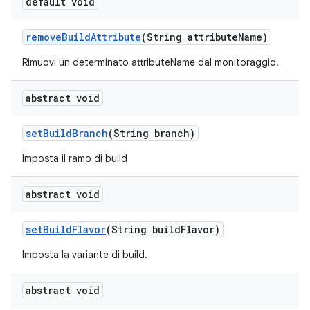
default void
remove
Build
Attribute
(String attribute
Name)
Rimuovi un determinato attributeName dal monitoraggio.
abstract void
set
Build
Branch
(String branch)
Imposta il ramo di build
abstract void
set
Build
Flavor
(String build
Flavor)
Imposta la variante di build.
abstract void