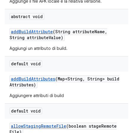
Aggiunge il file APK locale e la relativa versione.
abstract void
add
Build
Attribute
(String attribute
Name
,
String attribute
Value)
Aggiungi un attributo di build.
default void
add
Build
Attributes
(Map<String
,
String> build
Attributes)
Aggiungere attributi di build
default void
allow
Staging
Remote
File
(boolean stage
Remote
File)