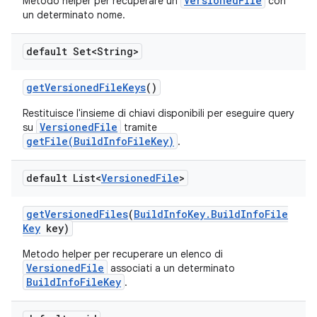
VersionedFile
Metodo helper per recuperare un
con
un determinato nome.
default Set<String>
get
Versioned
File
Keys
()
Restituisce l'insieme di chiavi disponibili per eseguire query
VersionedFile
su
tramite
getFile(BuildInfoFileKey)
.
default List<
Versioned
File
>
get
Versioned
Files
(
Build
Info
Key
.
Build
Info
File
Key
key)
Metodo helper per recuperare un elenco di
VersionedFile
associati a un determinato
BuildInfoFileKey
.