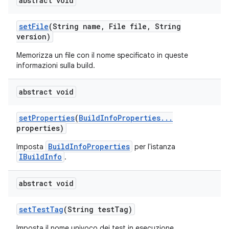
abstract void
set
File
(String name
,
File file
,
String
version)
Memorizza un file con il nome specificato in queste
informazioni sulla build.
abstract void
set
Properties
(
Build
Info
Properties
.
.
.
properties)
BuildInfoProperties
Imposta
per l'istanza
IBuildInfo
.
abstract void
set
Test
Tag
(String test
Tag)
Imposta il nome univoco dei test in esecuzione.