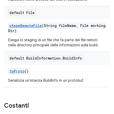
default File
stage
Remote
File
(String file
Name
,
File working
Dir)
Esegui lo staging di un file che fa parte dei file remoti
nella directory principale delle informazioni sulla build.
default Build
Information
.
Build
Info
to
Proto
()
Serializza un'istanza BuildInfo in un protobuf.
Costanti