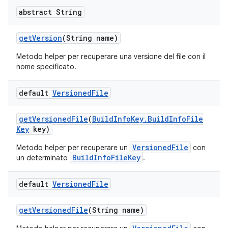
abstract String
get
Version
(String name)
Metodo helper per recuperare una versione del file con il
nome specificato.
default
Versioned
File
get
Versioned
File
(
Build
Info
Key
.
Build
Info
File
Key
key)
VersionedFile
Metodo helper per recuperare un
con
BuildInfoFileKey
un determinato
.
default
Versioned
File
get
Versioned
File
(String name)