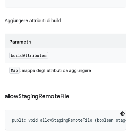
Aggiungere attributi di build
Parametri
build
Attributes
Map
: mappa degli attributi da aggiungere
allow
Staging
Remote
File
public void allowStagingRemoteFile (boolean stageR