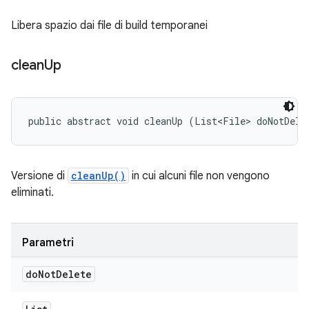
Libera spazio dai file di build temporanei
clean
Up
public abstract void cleanUp (List<File> doNotDele
Versione di
cleanUp()
in cui alcuni file non vengono
eliminati.
Parametri
do
Not
Delete