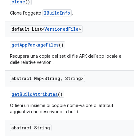
clone
()
IBuildInfo
Clona l'oggetto
.
default List<
Versioned
File
>
get
App
Package
Files
()
Recupera una copia del set di file APK dell'app locale e
delle relative versioni.
abstract Map<String
,
String>
get
Build
Attributes
()
Ottieni un insieme di coppie nome-valore di attributi
aggiuntivi che descrivono la build.
abstract String