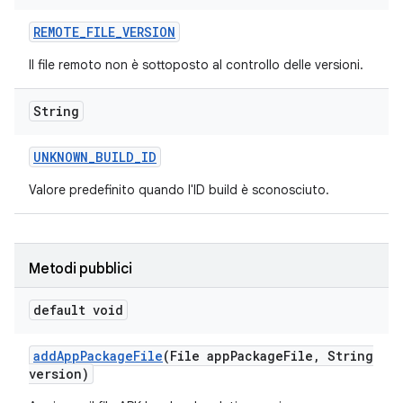
REMOTE
_
FILE
_
VERSION
Il file remoto non è sottoposto al controllo delle versioni.
String
UNKNOWN
_
BUILD
_
ID
Valore predefinito quando l'ID build è sconosciuto.
Metodi pubblici
default void
add
App
Package
File
(File app
Package
File
,
String
version)