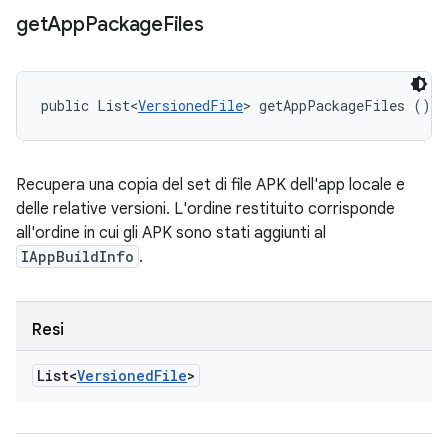
get
App
Package
Files
public List<
VersionedFile
> getAppPackageFiles ()
Recupera una copia del set di file APK dell'app locale e
delle relative versioni. L'ordine restituito corrisponde
all'ordine in cui gli APK sono stati aggiunti al
IAppBuildInfo
.
Resi
List<
Versioned
File
>