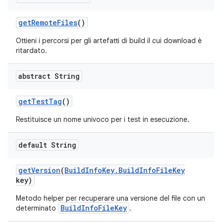
get
Remote
Files
()
Ottieni i percorsi per gli artefatti di build il cui download è
ritardato.
abstract String
get
Test
Tag
()
Restituisce un nome univoco per i test in esecuzione.
default String
get
Version
(
Build
Info
Key
.
Build
Info
File
Key
key)
Metodo helper per recuperare una versione del file con un
BuildInfoFileKey
determinato
.