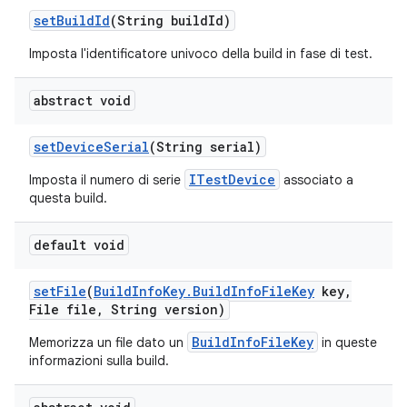
set
Build
Id
(String build
Id)
Imposta l'identificatore univoco della build in fase di test.
abstract void
set
Device
Serial
(String serial)
ITestDevice
Imposta il numero di serie
associato a
questa build.
default void
set
File
(
Build
Info
Key
.
Build
Info
File
Key
key
,
File file
,
String version)
BuildInfoFileKey
Memorizza un file dato un
in queste
informazioni sulla build.