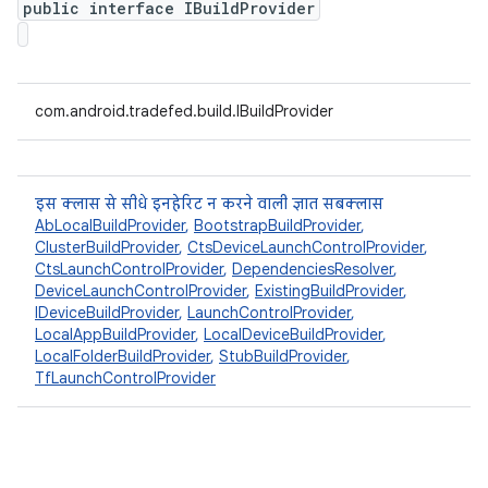
public interface IBuildProvider
com.android.tradefed.build.IBuildProvider
इस क्लास से सीधे इनहेरिट न करने वाली ज्ञात सबक्लास
AbLocalBuildProvider
,
BootstrapBuildProvider
,
ClusterBuildProvider
,
CtsDeviceLaunchControlProvider
,
CtsLaunchControlProvider
,
DependenciesResolver
,
DeviceLaunchControlProvider
,
ExistingBuildProvider
,
IDeviceBuildProvider
,
LaunchControlProvider
,
LocalAppBuildProvider
,
LocalDeviceBuildProvider
,
LocalFolderBuildProvider
,
StubBuildProvider
,
TfLaunchControlProvider