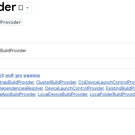
der
dProvider
IBuildProvider
ने वाली ज्ञात सबक्लास
trapBuildProvider
,
ClusterBuildProvider
,
CtsDeviceLaunchControlPro
DependenciesResolver
,
DeviceLaunchControlProvider
,
ExistingBuildP
lAppBuildProvider
,
LocalDeviceBuildProvider
,
LocalFolderBuildProvid