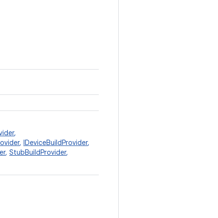
vider
,
rovider
,
IDeviceBuildProvider
,
er
,
StubBuildProvider
,