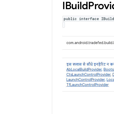
IBuild
Provi
public interface IBuil
com.android.tradefed.build.
इस क्लास से सीधे इनहेरिट न कर
AbLocalBuildProvider
,
Boots
CtsLaunchControlProvider
,
LaunchControlProvider
,
Loca
TfLaunchControlProvider