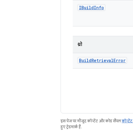
IBuild
Info
थ्रो
Build
Retrieval
Error
इस पेज पर मौजूद कॉन्टेंट और कोड सैंपल
कॉन्टें
हुए ट्रेडमार्क हैं.