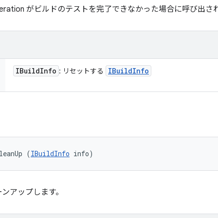
ederation がビルドのテストを完了できなかった場合に呼び出さ
IBuild
Info
IBuild
Info
: リセットする
leanUp (
IBuildInfo
 info)
ーンアップします。