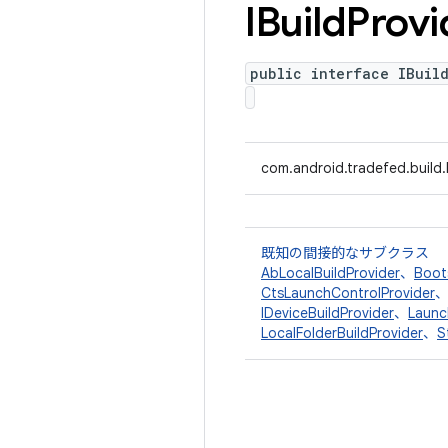
IBuild
Provi
public interface IBuil
com.android.tradefed.build.
既知の間接的なサブクラス
AbLocalBuildProvider
、
Boot
CtsLaunchControlProvider
IDeviceBuildProvider
、
Launc
LocalFolderBuildProvider
、
S