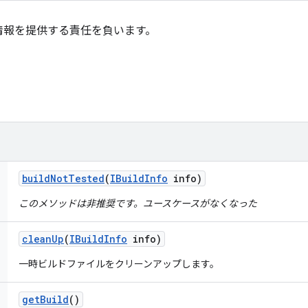
情報を提供する責任を負います。
build
Not
Tested
(
IBuild
Info
info)
このメソッドは非推奨です。ユースケースがなくなった
clean
Up
(
IBuild
Info
info)
一時ビルドファイルをクリーンアップします。
get
Build
()