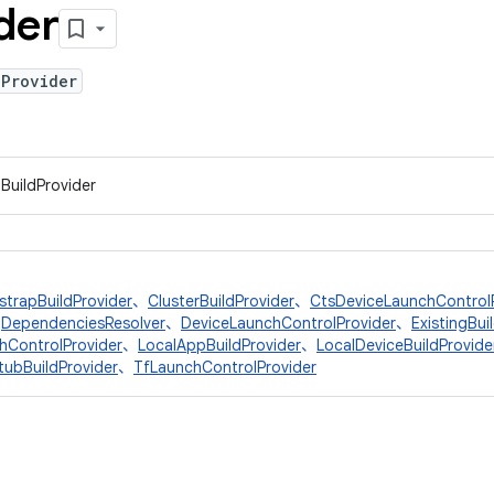
der
dProvider
IBuildProvider
strapBuildProvider
、
ClusterBuildProvider
、
CtsDeviceLaunchControl
、
DependenciesResolver
、
DeviceLaunchControlProvider
、
ExistingBui
hControlProvider
、
LocalAppBuildProvider
、
LocalDeviceBuildProvide
tubBuildProvider
、
TfLaunchControlProvider