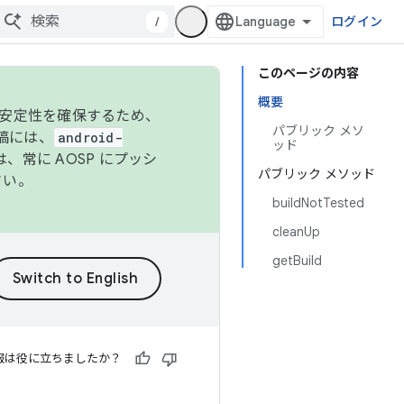
/
ログイン
このページの内容
概要
の安定性を確保するため、
パブリック メソ
投稿には、
android-
ッド
、常に AOSP にプッシ
パブリック メソッド
さい。
buildNotTested
cleanUp
getBuild
報は役に立ちましたか？