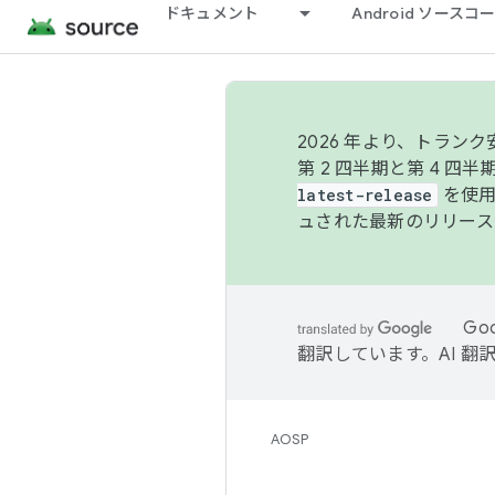
ドキュメント
Android ソース
2026 年より、トラ
第 2 四半期と第 4 四
latest-release
を使用
ュされた最新のリリース
Go
翻訳しています。AI 
AOSP