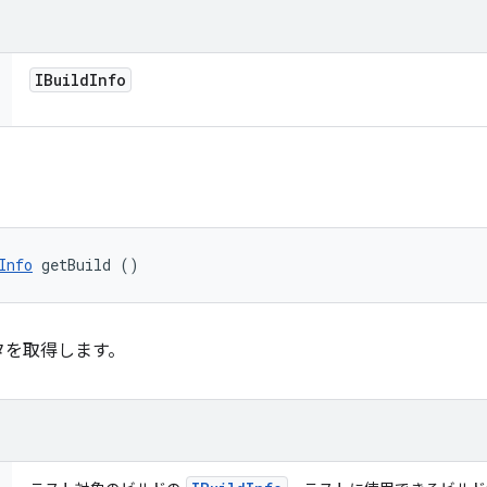
IBuild
Info
Info
 getBuild ()
タを取得します。