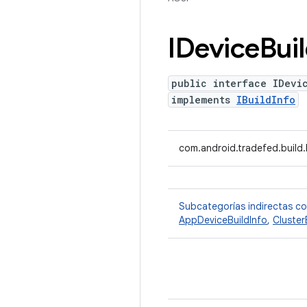
IDevice
Bui
public interface IDevi
implements
IBuildInfo
com.android.tradefed.build.
Subcategorías indirectas c
AppDeviceBuildInfo
,
Cluster