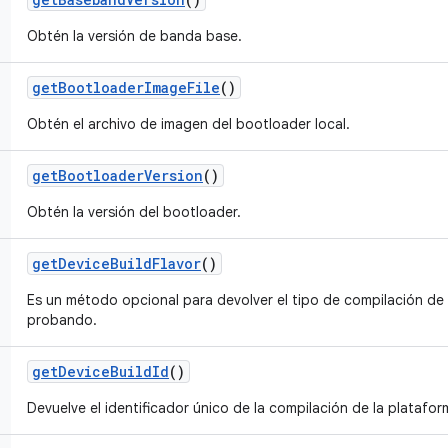
Obtén la versión de banda base.
get
Bootloader
Image
File
()
Obtén el archivo de imagen del bootloader local.
get
Bootloader
Version
()
Obtén la versión del bootloader.
get
Device
Build
Flavor
()
Es un método opcional para devolver el tipo de compilación de 
probando.
get
Device
Build
Id
()
Devuelve el identificador único de la compilación de la platafo