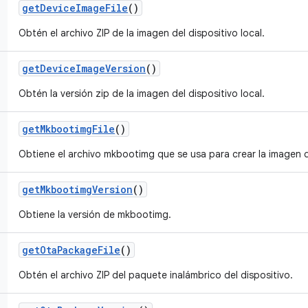
get
Device
Image
File
()
Obtén el archivo ZIP de la imagen del dispositivo local.
get
Device
Image
Version
()
Obtén la versión zip de la imagen del dispositivo local.
get
Mkbootimg
File
()
Obtiene el archivo mkbootimg que se usa para crear la imagen d
get
Mkbootimg
Version
()
Obtiene la versión de mkbootimg.
get
Ota
Package
File
()
Obtén el archivo ZIP del paquete inalámbrico del dispositivo.