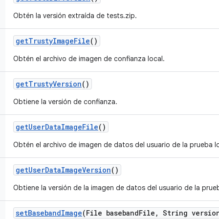
Obtén la versión extraída de tests.zip.
get
Trusty
Image
File
()
Obtén el archivo de imagen de confianza local.
get
Trusty
Version
()
Obtiene la versión de confianza.
get
User
Data
Image
File
()
Obtén el archivo de imagen de datos del usuario de la prueba lo
get
User
Data
Image
Version
()
Obtiene la versión de la imagen de datos del usuario de la prueb
set
Baseband
Image
(File baseband
File
,
String versio