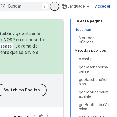
/
Acceder
En esta página
Resumen
table y garantizar la
Métodos
 el AOSP en el segundo
públicos
elease
. La rama del
Métodos públicos
ente que se envió al
cleanUp
getBasebandIma
geFile
getBasebandVer
sion
getBootloaderIm
ageFile
getBootloaderVe
rsion
¿Te resultó útil?