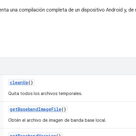
nta una compilación completa de un dispositivo Android y, de 
clean
Up
()
Quita todos los archivos temporales.
get
Baseband
Image
File
()
Obtén el archivo de imagen de banda base local.
get
Baseband
Version
()