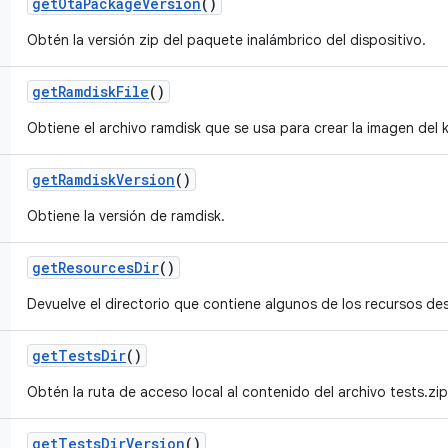
get
Ota
Package
Version
()
Obtén la versión zip del paquete inalámbrico del dispositivo.
get
Ramdisk
File
()
Obtiene el archivo ramdisk que se usa para crear la imagen del k
get
Ramdisk
Version
()
Obtiene la versión de ramdisk.
get
Resources
Dir
()
Devuelve el directorio que contiene algunos de los recursos d
get
Tests
Dir
()
Obtén la ruta de acceso local al contenido del archivo tests.zip
get
Tests
Dir
Version
()