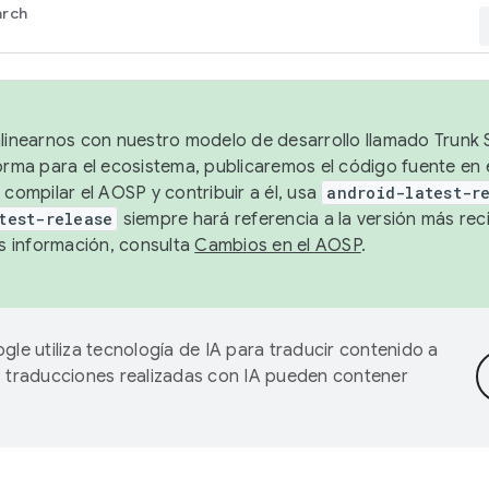
arch
alinearnos con nuestro modelo de desarrollo llamado Trunk S
forma para el ecosistema, publicaremos el código fuente en
 compilar el AOSP y contribuir a él, usa
android-latest-r
test-release
siempre hará referencia a la versión más reci
 información, consulta
Cambios en el AOSP
.
gle utiliza tecnología de IA para traducir contenido a
as traducciones realizadas con IA pueden contener