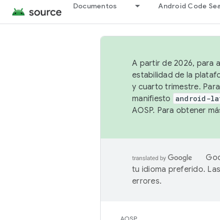
Documentos
Android Code Se
A partir de 2026, para 
estabilidad de la plata
y cuarto trimestre. Para
manifiesto
android-la
AOSP. Para obtener más
Goo
tu idioma preferido. L
errores.
AOSP