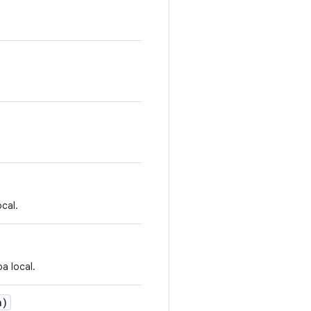
cal.
a local.
n)