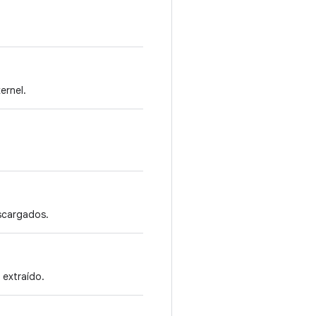
ernel.
escargados.
 extraído.