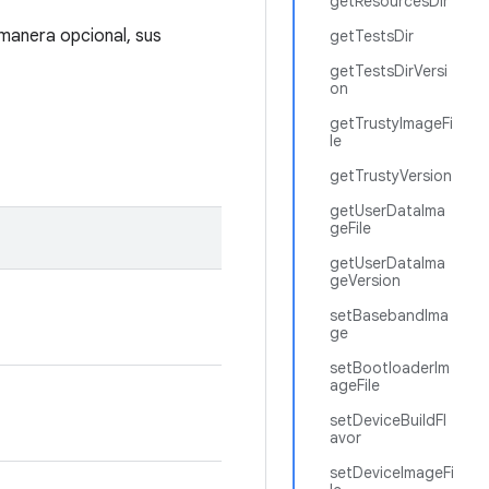
getResourcesDir
manera opcional, sus
getTestsDir
getTestsDirVersi
on
getTrustyImageFi
le
getTrustyVersion
getUserDataIma
geFile
getUserDataIma
geVersion
setBasebandIma
ge
setBootloaderIm
ageFile
setDeviceBuildFl
avor
setDeviceImageFi