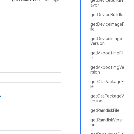
getDeviceBuildFl
avor
getDeviceBuildId
getDeviceImageF
ile
getDeviceImage
Version
getMkbootimgFil
e
getMkbootimgVe
rsion
getOtaPackageFi
le
o
getOtaPackageV
ersion
getRamdiskFile
getRamdiskVersi
on