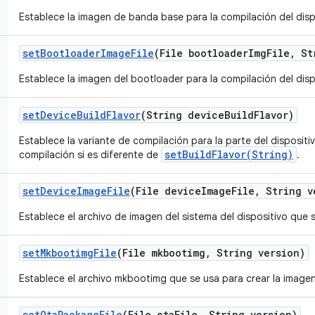
Establece la imagen de banda base para la compilación del disp
set
Bootloader
Image
File
(File bootloader
Img
File
,
Str
Establece la imagen del bootloader para la compilación del disp
set
Device
Build
Flavor
(String device
Build
Flavor)
Establece la variante de compilación para la parte del dispositi
setBuildFlavor(String)
compilación si es diferente de
.
set
Device
Image
File
(File device
Image
File
,
String v
Establece el archivo de imagen del sistema del dispositivo que 
set
Mkbootimg
File
(File mkbootimg
,
String version)
Establece el archivo mkbootimg que se usa para crear la imagen 
set
Ota
Package
File
(File ota
File
,
String version)