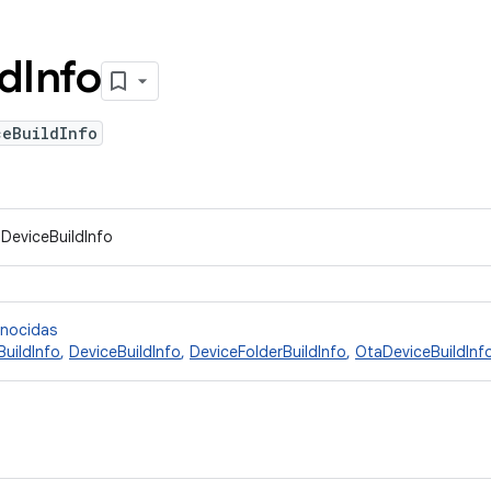
ld
Info
ceBuildInfo
IDeviceBuildInfo
onocidas
BuildInfo
,
DeviceBuildInfo
,
DeviceFolderBuildInfo
,
OtaDeviceBuildInf