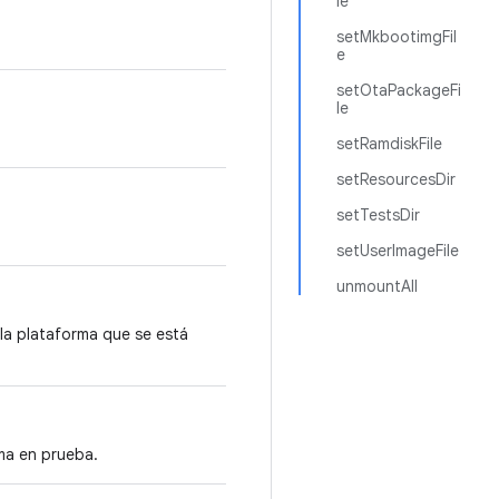
le
setMkbootimgFil
e
setOtaPackageFi
le
setRamdiskFile
setResourcesDir
setTestsDir
setUserImageFile
unmountAll
la plataforma que se está
rma en prueba.