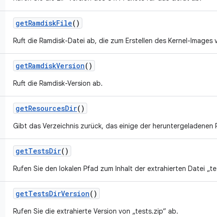
get
Ramdisk
File
()
Ruft die Ramdisk-Datei ab, die zum Erstellen des Kernel-Images 
get
Ramdisk
Version
()
Ruft die Ramdisk-Version ab.
get
Resources
Dir
()
Gibt das Verzeichnis zurück, das einige der heruntergeladenen 
get
Tests
Dir
()
Rufen Sie den lokalen Pfad zum Inhalt der extrahierten Datei „te
get
Tests
Dir
Version
()
Rufen Sie die extrahierte Version von „tests.zip“ ab.