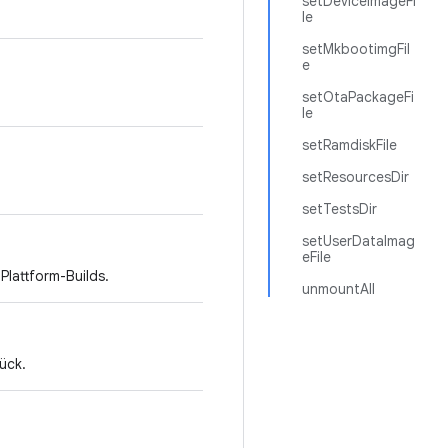
setDeviceImageFi
le
setMkbootimgFil
e
setOtaPackageFi
le
setRamdiskFile
setResourcesDir
setTestsDir
setUserDataImag
eFile
lattform-Builds.
unmountAll
ück.