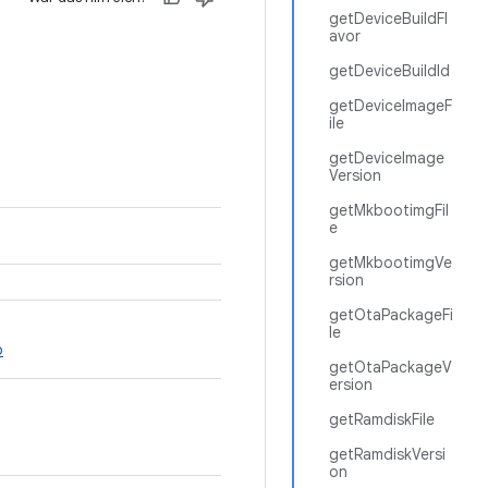
getDeviceBuildFl
avor
getDeviceBuildId
getDeviceImageF
ile
getDeviceImage
Version
getMkbootimgFil
e
getMkbootimgVe
rsion
getOtaPackageFi
le
o
getOtaPackageV
ersion
getRamdiskFile
getRamdiskVersi
on