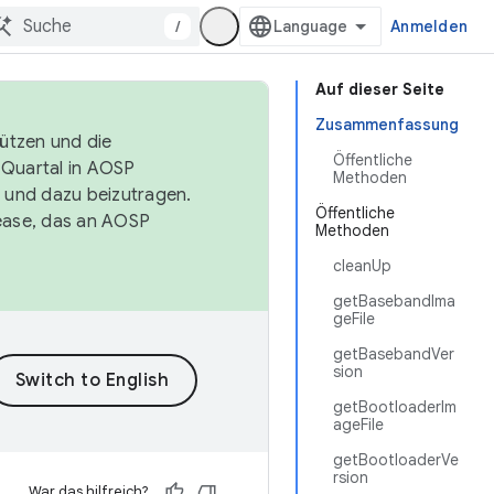
/
Anmelden
Auf dieser Seite
Zusammenfassung
tützen und die
Öffentliche
. Quartal in AOSP
Methoden
 und dazu beizutragen.
Öffentliche
ease, das an AOSP
Methoden
cleanUp
getBasebandIma
geFile
getBasebandVer
sion
getBootloaderIm
ageFile
getBootloaderVe
rsion
War das hilfreich?