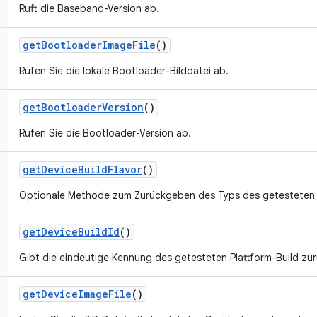
Ruft die Baseband-Version ab.
get
Bootloader
Image
File
()
Rufen Sie die lokale Bootloader-Bilddatei ab.
get
Bootloader
Version
()
Rufen Sie die Bootloader-Version ab.
get
Device
Build
Flavor
()
Optionale Methode zum Zurückgeben des Typs des getesteten P
get
Device
Build
Id
()
Gibt die eindeutige Kennung des getesteten Plattform-Build zur
get
Device
Image
File
()