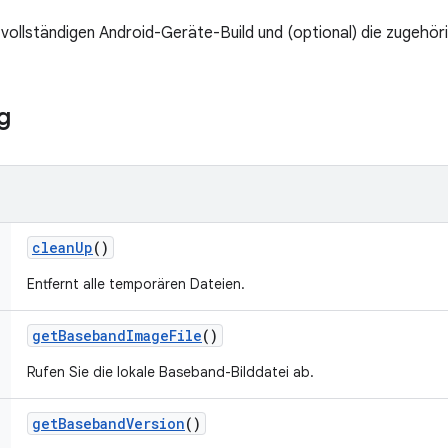
n vollständigen Android-Geräte-Build und (optional) die zugehöri
g
clean
Up
()
Entfernt alle temporären Dateien.
get
Baseband
Image
File
()
Rufen Sie die lokale Baseband-Bilddatei ab.
get
Baseband
Version
()