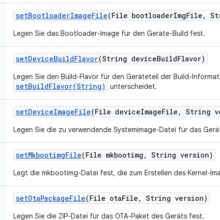
set
Bootloader
Image
File
(File bootloader
Img
File
,
Str
Legen Sie das Bootloader-Image für den Geräte-Build fest.
set
Device
Build
Flavor
(String device
Build
Flavor)
Legen Sie den Build-Flavor für den Geräteteil der Build-Informat
setBuildFlavor(String)
unterscheidet.
set
Device
Image
File
(File device
Image
File
,
String v
Legen Sie die zu verwendende Systemimage-Datei für das Gerät
set
Mkbootimg
File
(File mkbootimg
,
String version)
Legt die mkbootimg-Datei fest, die zum Erstellen des Kernel-Im
set
Ota
Package
File
(File ota
File
,
String version)
Legen Sie die ZIP-Datei für das OTA-Paket des Geräts fest.