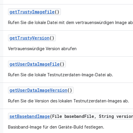
get
Trusty
Image
File
()
Rufen Sie die lokale Datei mit dem vertrauenswürdigen Image ab
get
Trusty
Version
()
Vertrauenswürdige Version abrufen
get
User
Data
Image
File
()
Rufen Sie die lokale Testnutzerdaten-Image-Datei ab.
get
User
Data
Image
Version
()
Rufen Sie die Version des lokalen Testnutzerdaten-Images ab.
set
Baseband
Image
(File baseband
File
,
String versio
Basisband-Image für den Geräte-Build festlegen.