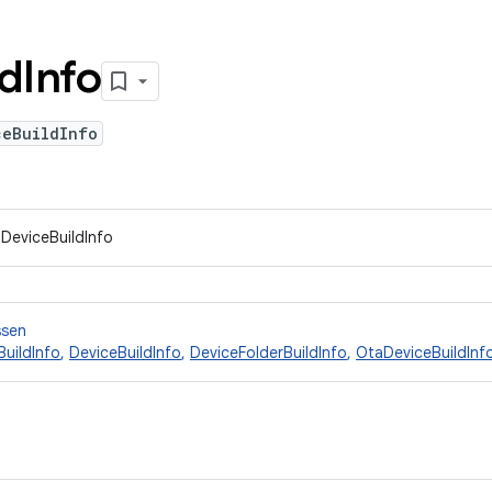
ld
Info
ceBuildInfo
IDeviceBuildInfo
ssen
BuildInfo
,
DeviceBuildInfo
,
DeviceFolderBuildInfo
,
OtaDeviceBuildInf