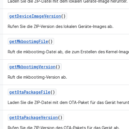
Laden Sie die ZIP-Datei mit dem lokalen Geräte-Image herunter.
get
Device
Image
Version
()
Rufen Sie die ZIP-Version des lokalen Geräte-Images ab.
get
Mkbootimg
File
()
Ruft die mkbootimg-Datei ab, die zum Erstellen des Kernel-Ima
get
Mkbootimg
Version
()
Ruft die mkbootimg-Version ab.
get
Ota
Package
File
()
Laden Sie die ZIP-Datei mit dem OTA-Paket für das Gerät herunt
get
Ota
Package
Version
()
Rufen Sie die ZIP-Version des OTA-Pakets für das Gerät ab.