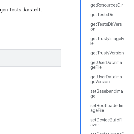
getResourcesDir
gen Tests darstellt.
getTestsDir
getTestsDirVersi
on
getTrustyImageFi
le
getTrustyVersion
getUserDataIma
geFile
getUserDataIma
geVersion
setBasebandIma
ge
setBootloaderIm
ageFile
setDeviceBuildFl
avor