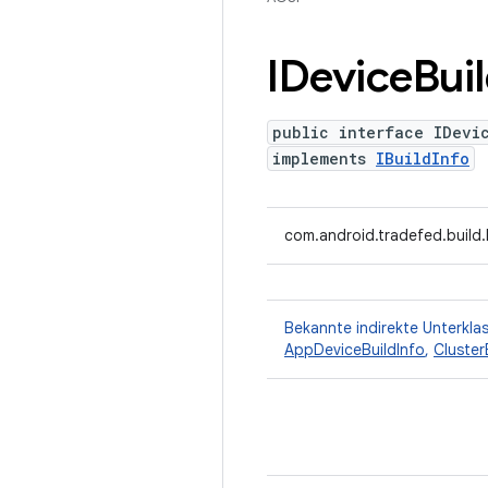
IDevice
Bui
public interface IDevi
implements
IBuildInfo
com.android.tradefed.build.
Bekannte indirekte Unterkla
AppDeviceBuildInfo
,
Cluster