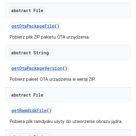
abstract File
get
Ota
Package
File
()
Pobierz plik ZIP pakietu OTA urządzenia.
abstract String
get
Ota
Package
Version
()
Pobierz pakiet OTA urządzenia w wersji ZIP.
abstract File
get
Ramdisk
File
()
Pobiera plik ramdysku użyty do utworzenia obrazu jądra.