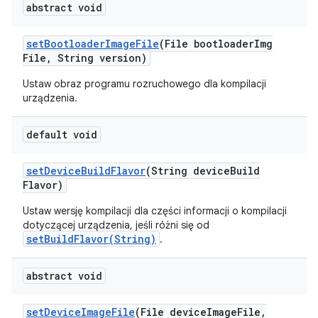
abstract void
set
Bootloader
Image
File
(File bootloader
Img
File
,
String version)
Ustaw obraz programu rozruchowego dla kompilacji
urządzenia.
default void
set
Device
Build
Flavor
(String device
Build
Flavor)
Ustaw wersję kompilacji dla części informacji o kompilacji
dotyczącej urządzenia, jeśli różni się od
setBuildFlavor(String)
.
abstract void
set
Device
Image
File
(File device
Image
File
,