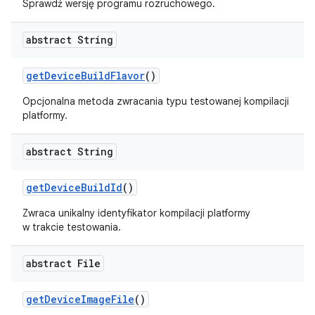
Sprawdź wersję programu rozruchowego.
abstract String
get
Device
Build
Flavor
()
Opcjonalna metoda zwracania typu testowanej kompilacji
platformy.
abstract String
get
Device
Build
Id
()
Zwraca unikalny identyfikator kompilacji platformy
w trakcie testowania.
abstract File
get
Device
Image
File
()