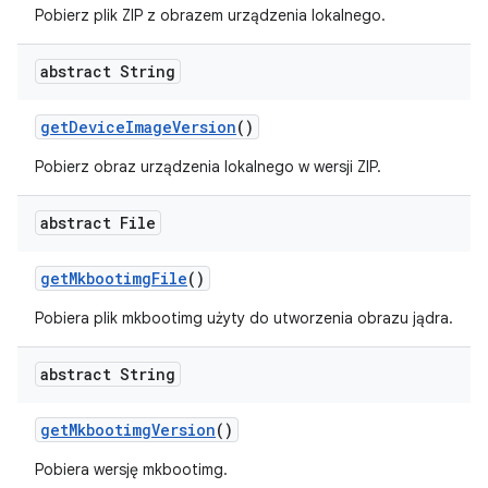
Pobierz plik ZIP z obrazem urządzenia lokalnego.
abstract String
get
Device
Image
Version
()
Pobierz obraz urządzenia lokalnego w wersji ZIP.
abstract File
get
Mkbootimg
File
()
Pobiera plik mkbootimg użyty do utworzenia obrazu jądra.
abstract String
get
Mkbootimg
Version
()
Pobiera wersję mkbootimg.