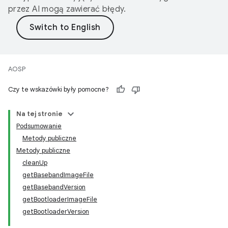
przez AI mogą zawierać błędy.
AOSP
Czy te wskazówki były pomocne?
Na tej stronie
Podsumowanie
Metody publiczne
Metody publiczne
cleanUp
getBasebandImageFile
getBasebandVersion
getBootloaderImageFile
getBootloaderVersion