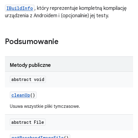
IBuildInfo
, który reprezentuje kompletną kompilację
urządzenia z Androidem i (opcjonalnie) jej testy.
Podsumowanie
Metody publiczne
abstract void
clean
Up
()
Usuwa wszystkie pliki tymczasowe.
abstract File
get
Baseband
Image
File
()