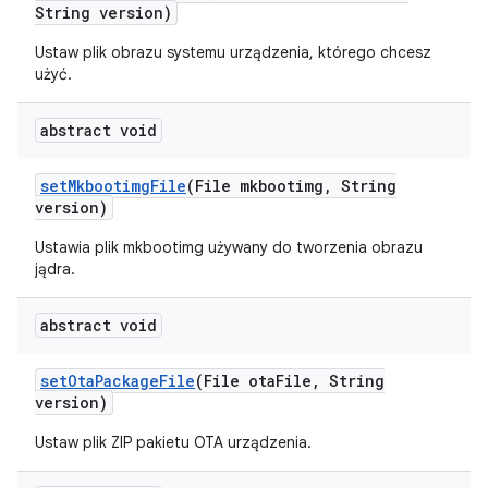
String version)
Ustaw plik obrazu systemu urządzenia, którego chcesz
użyć.
abstract void
set
Mkbootimg
File
(File mkbootimg
,
String
version)
Ustawia plik mkbootimg używany do tworzenia obrazu
jądra.
abstract void
set
Ota
Package
File
(File ota
File
,
String
version)
Ustaw plik ZIP pakietu OTA urządzenia.