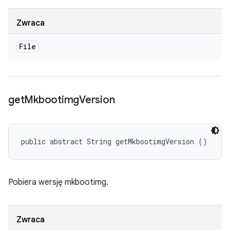
Zwraca
File
get
Mkbootimg
Version
public abstract String getMkbootimgVersion ()
Pobiera wersję mkbootimg.
Zwraca