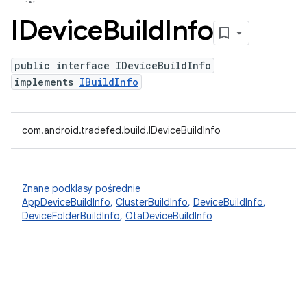
IDevice
Build
Info
public interface IDeviceBuildInfo
implements
IBuildInfo
com.android.tradefed.build.IDeviceBuildInfo
Znane podklasy pośrednie
AppDeviceBuildInfo
,
ClusterBuildInfo
,
DeviceBuildInfo
,
DeviceFolderBuildInfo
,
OtaDeviceBuildInfo