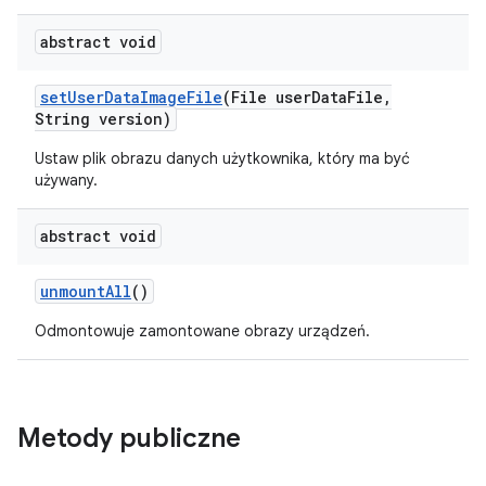
abstract void
set
User
Data
Image
File
(File user
Data
File
,
String version)
Ustaw plik obrazu danych użytkownika, który ma być
używany.
abstract void
unmount
All
()
Odmontowuje zamontowane obrazy urządzeń.
Metody publiczne