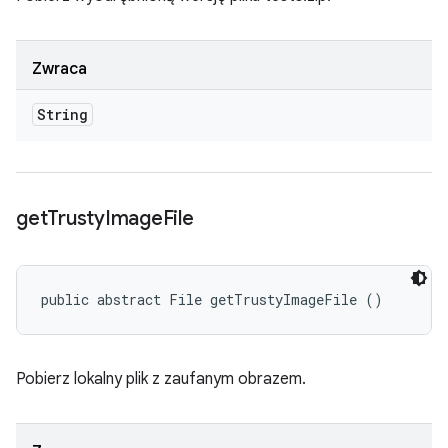
Zwraca
String
get
Trusty
Image
File
public abstract File getTrustyImageFile ()
Pobierz lokalny plik z zaufanym obrazem.