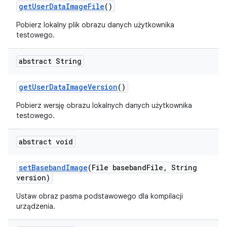
get
User
Data
Image
File
()
Pobierz lokalny plik obrazu danych użytkownika
testowego.
abstract String
get
User
Data
Image
Version
()
Pobierz wersję obrazu lokalnych danych użytkownika
testowego.
abstract void
set
Baseband
Image
(File baseband
File
,
String
version)
Ustaw obraz pasma podstawowego dla kompilacji
urządzenia.