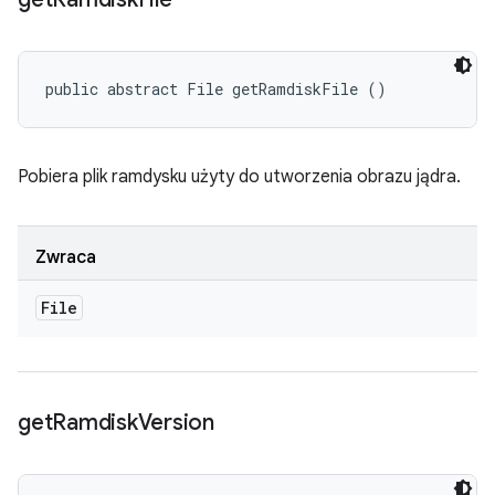
public abstract File getRamdiskFile ()
Pobiera plik ramdysku użyty do utworzenia obrazu jądra.
Zwraca
File
get
Ramdisk
Version