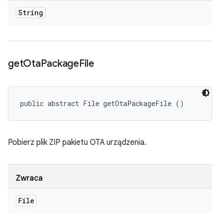
String
get
Ota
Package
File
public abstract File getOtaPackageFile ()
Pobierz plik ZIP pakietu OTA urządzenia.
Zwraca
File