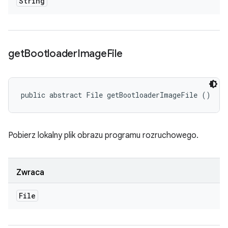
String
get
Bootloader
Image
File
public abstract File getBootloaderImageFile ()
Pobierz lokalny plik obrazu programu rozruchowego.
Zwraca
File