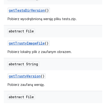
get
Tests
Dir
Version
()
Pobierz wyodrębnioną wersję pliku tests.zip.
abstract File
get
Trusty
Image
File
()
Pobierz lokalny plik z zaufanym obrazem.
abstract String
get
Trusty
Version
()
Pobierz zaufaną wersję.
abstract File