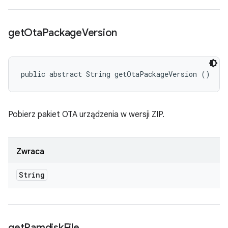
get
Ota
Package
Version
public abstract String getOtaPackageVersion ()
Pobierz pakiet OTA urządzenia w wersji ZIP.
Zwraca
String
get
Ramdisk
File