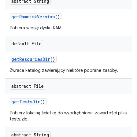
abstract String
get
Ramdisk
Version
()
Pobiera wersję dysku RAM.
default File
get
Resources
Dir
()
Zwraca katalog zawierający niektóre pobrane zasoby.
abstract File
get
Tests
Dir
()
Pobierz lokalną ścieżkę do wyodrębnionej zawartości pliku
tests.zip.
abstract String