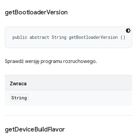
get
Bootloader
Version
public abstract String getBootloaderVersion ()
Sprawdź wersję programu rozruchowego.
Zwraca
String
get
Device
Build
Flavor