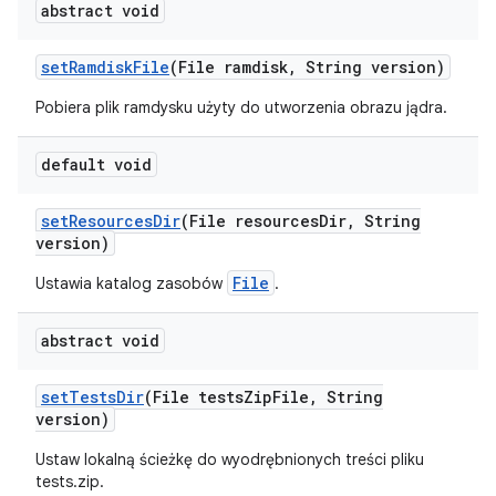
abstract void
set
Ramdisk
File
(File ramdisk
,
String version)
Pobiera plik ramdysku użyty do utworzenia obrazu jądra.
default void
set
Resources
Dir
(File resources
Dir
,
String
version)
File
Ustawia katalog zasobów
.
abstract void
set
Tests
Dir
(File tests
Zip
File
,
String
version)
Ustaw lokalną ścieżkę do wyodrębnionych treści pliku
tests.zip.