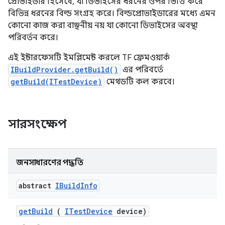
প্রোভাইডার হিসেবে, যা ডিভাইসের ধরনের ওপর ভিত্তি করে
বিভিন্ন ধরনের বিল্ড সংগ্রহ করে। বিল্ডপ্রোভাইডারের মধ্যে এমন
কোনো কাজ করা বাঞ্ছনীয় নয় যা কোনো ডিভাইসের অবস্থা
পরিবর্তন করে।
এই ইন্টারফেসটি ইমপ্লিমেন্ট করলে TF ফ্রেমওয়ার্ক
IBuildProvider.getBuild()
এর পরিবর্তে
getBuild(ITestDevice)
মেথডটি কল করবে।
সারসংক্ষেপ
জনসাধারণের পদ্ধতি
abstract
IBuild
Info
get
Build
(
ITest
Device
device)