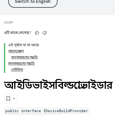
AOSP
এটি কাজে লেগেছে?
এই পৃষ্ঠায় যা যা আছে
সারসংক্ষেপ
জনসাধারণের পদ্ধতি
জনসাধারণের পদ্ধতি
গেটবিল্ড
আইডিভাইসবিল্ডপ্রোভাইডার
public interface IDeviceBuildProvider