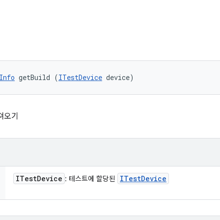
Info
 getBuild (
ITestDevice
 device)
져오기
ITest
Device
ITest
Device
: 테스트에 할당된