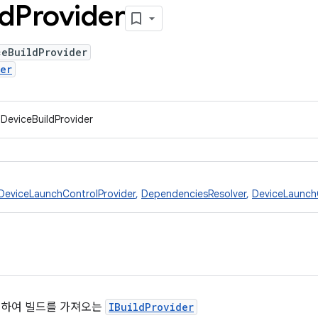
ld
Provider
ceBuildProvider
er
IDeviceBuildProvider
DeviceLaunchControlProvider
,
DependenciesResolver
,
DeviceLaunch
용하여 빌드를 가져오는
IBuildProvider