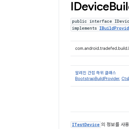
IDevice
Bui
public interface IDevi
implements
IBuildProvid
com.android.tradefed.build.
알려진 간접 하위 클래스
BootstrapBuildProvider
,
Cts
ITestDevice
의 정보를 사