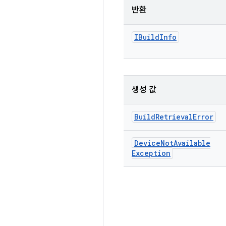
반환
IBuild
Info
생성 값
Build
Retrieval
Error
Device
Not
Available
Exception