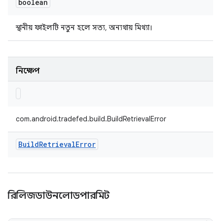
boolean
স্থানীয় ফাইলটি নতুন হলে সত্য, অন্যথায় মিথ্যা।
নিক্ষেপ
com.android.tradefed.build.BuildRetrievalError
Build
Retrieval
Error
রিলিজডাউনলোডপারমিট