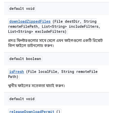
default void
download
Zipped
Files
(File dest
Dir
,
String
remote
File
Path
,
List<String> include
Filters
,
List<String> exclude
Filters)
প্রদত্ত ফিল্টারগুলোর সাথে মেলে এমন ফাইলগুলো একটি রিমোট
জিপ ফাইলে ডাউনলোড করুন।
default boolean
is
Fresh
(File local
File
,
String remote
File
Path)
স্থানীয় ফাইলের সতেজতা যাচাই করুন।
default void
release
Download
Permit
()