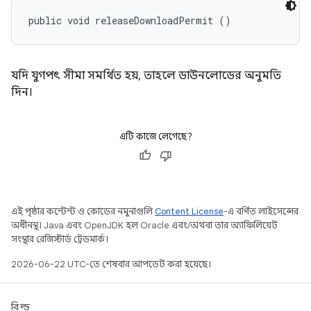
public void releaseDownloadPermit ()
যদি যুগপৎ সীমা সমর্থিত হয়, তাহলে ডাউনলোডের অনুমতি
দিন।
এটি কাজে লেগেছে?
এই পৃষ্ঠার কন্টেন্ট ও কোডের নমুনাগুলি
Content License
-এ বর্ণিত লাইসেন্সের
অধীনস্থ। Java এবং OpenJDK হল Oracle এবং/অথবা তার অ্যাফিলিয়েট
সংস্থার রেজিস্টার্ড ট্রেডমার্ক।
2026-06-22 UTC-তে শেষবার আপডেট করা হয়েছে।
বিল্ড