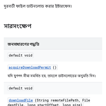
দূরবর্তী ফাইল ডাউনলোড করার ইন্টারফেস।
সারসংক্ষেপ
জনসাধারণের পদ্ধতি
default void
acquire
Download
Permit
()
যদি যুগপৎ সীমা সমর্থিত হয়, তাহলে ডাউনলোডের অনুমতি নিন।
default void
download
File
(String remote
File
Path
,
File
dest
File
,
long start
Offset
,
long size)