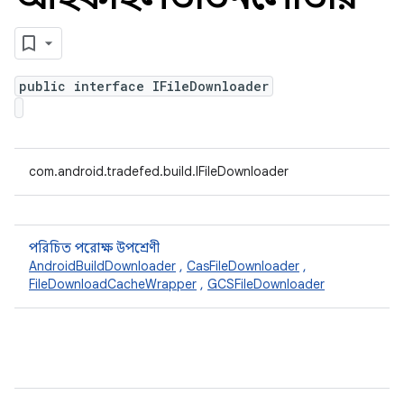
public interface IFileDownloader
com.android.tradefed.build.IFileDownloader
পরিচিত পরোক্ষ উপশ্রেণী
AndroidBuildDownloader
,
CasFileDownloader
,
FileDownloadCacheWrapper
,
GCSFileDownloader