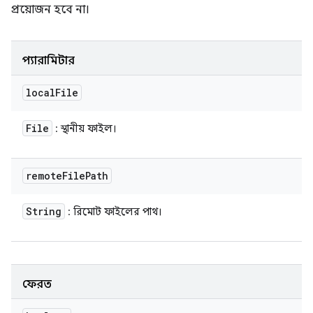
প্রয়োজন হবে না।
প্যারামিটার
local
File
File
: স্থানীয় ফাইল।
remote
File
Path
String
: রিমোট ফাইলের পাথ।
ফেরত