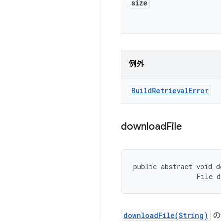
size
例外
Build
Retrieval
Error
download
File
public abstract void d
                File 
downloadFile(String)
の