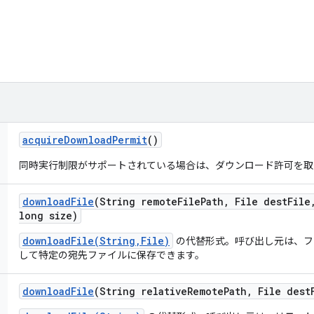
acquire
Download
Permit
()
同時実行制限がサポートされている場合は、ダウンロード許可を取
download
File
(String remote
File
Path
,
File dest
File
long size)
downloadFile(String,File)
の代替形式。呼び出し元は、フ
して特定の宛先ファイルに保存できます。
download
File
(String relative
Remote
Path
,
File dest