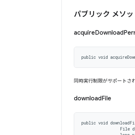
パブリック メソッ
acquire
Download
Per
public void acquireDo
同時実行制限がサポートさ
download
File
public void downloadFi
                File d
                long s