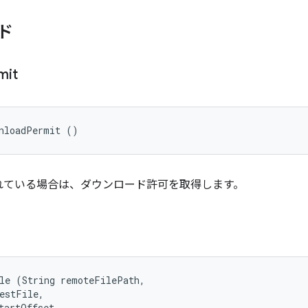
ド
mit
wnloadPermit ()
れている場合は、ダウンロード許可を取得します。
le (String remoteFilePath, 

estFile, 

tartOffset, 
