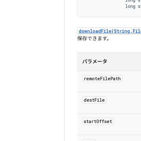
                long s
downloadFile(String,Fil
保存できます。
パラメータ
remote
File
Path
dest
File
start
Offset