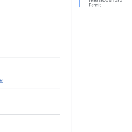
releaseDownload
Permit
er