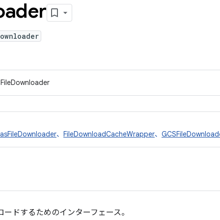
oader
Downloader
IFileDownloader
asFileDownloader
、
FileDownloadCacheWrapper
、
GCSFileDownload
ロードするためのインターフェース。