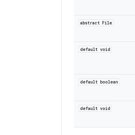
abstract File
default void
default boolean
default void