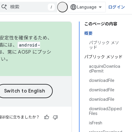
/
ログイン
このページの内容
概要
の安定性を確保するため、
パブリック メソ
投稿には、
android-
ッド
、常に AOSP にプッシ
パブリック メソッド
さい。
acquireDownloa
dPermit
downloadFile
downloadFile
downloadFile
downloadZipped
Files
報は役に立ちましたか？
isFresh