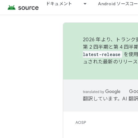
ドキュメント
Android ソース
2026 年より、トラ
第 2 四半期と第 4 四
latest-release
を使用
ュされた最新のリリース
Go
翻訳しています。AI 
AOSP