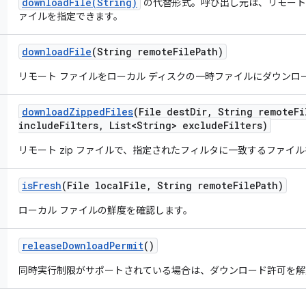
downloadFile(String)
の代替形式。呼び出し元は、リモート
ァイルを指定できます。
download
File
(String remote
File
Path)
リモート ファイルをローカル ディスクの一時ファイルにダウンロ
download
Zipped
Files
(File dest
Dir
,
String remote
Fi
include
Filters
,
List<String> exclude
Filters)
リモート zip ファイルで、指定されたフィルタに一致するファイ
is
Fresh
(File local
File
,
String remote
File
Path)
ローカル ファイルの鮮度を確認します。
release
Download
Permit
()
同時実行制限がサポートされている場合は、ダウンロード許可を解