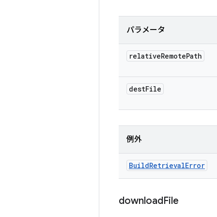
パラメータ
relative
Remote
Path
dest
File
例外
Build
Retrieval
Error
download
File