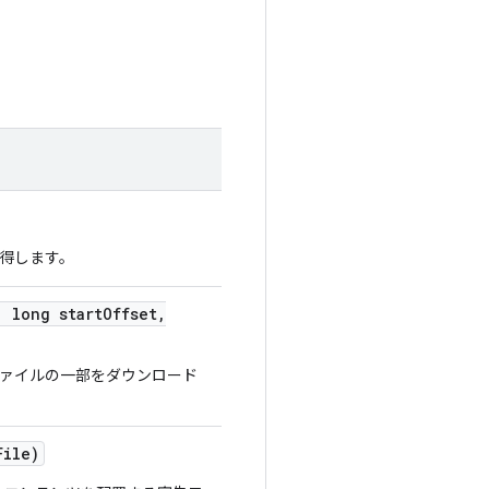
得します。
,
long start
Offset
,
ァイルの一部をダウンロード
File)