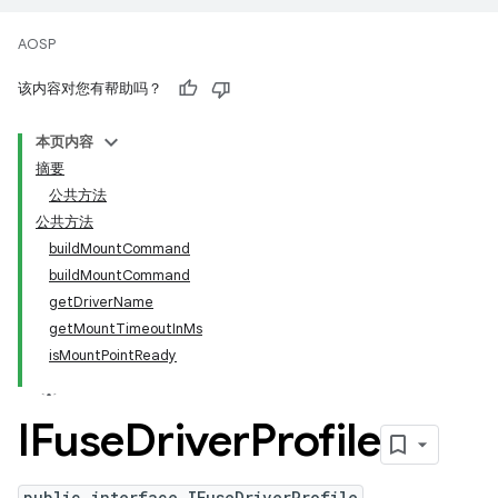
AOSP
该内容对您有帮助吗？
本页内容
摘要
公共方法
公共方法
buildMountCommand
buildMountCommand
getDriverName
getMountTimeoutInMs
isMountPointReady
IFuse
Driver
Profile
public interface IFuseDriverProfile