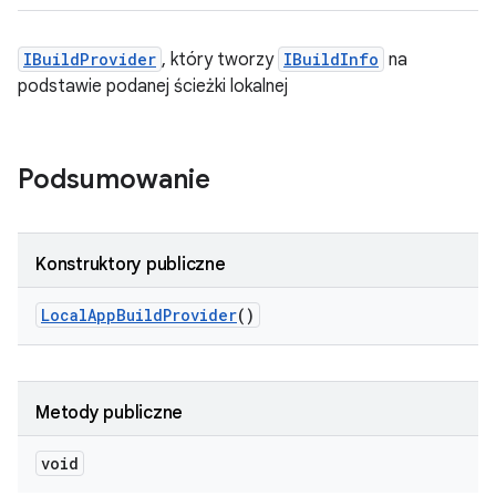
IBuildProvider
, który tworzy
IBuildInfo
na
podstawie podanej ścieżki lokalnej
Podsumowanie
Konstruktory publiczne
Local
App
Build
Provider
()
Metody publiczne
void