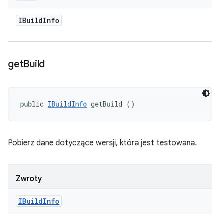
IBuild
Info
get
Build
public 
IBuildInfo
 getBuild ()
Pobierz dane dotyczące wersji, która jest testowana.
Zwroty
IBuild
Info