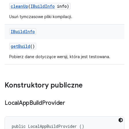
clean
Up
(
IBuild
Info
info)
Usuń tymczasowe pliki kompilacji.
IBuild
Info
get
Build
()
Pobierz dane dotyczące wersji, która jest testowana.
Konstruktory publiczne
Local
App
Build
Provider
public LocalAppBuildProvider ()