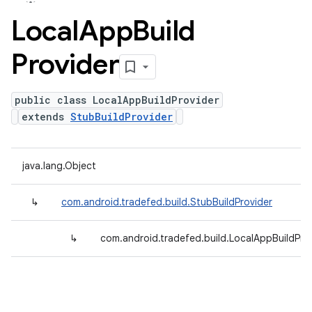
Local
App
Build
Provider
public class LocalAppBuildProvider
extends
StubBuildProvider
java.lang.Object
↳
com.android.tradefed.build.StubBuildProvider
↳
com.android.tradefed.build.LocalAppBuildPro