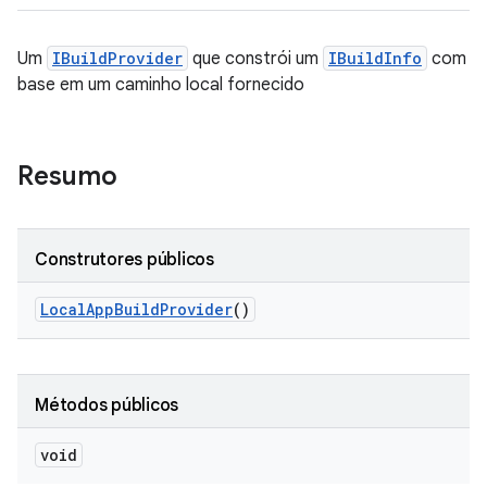
Um
IBuildProvider
que constrói um
IBuildInfo
com
base em um caminho local fornecido
Resumo
Construtores públicos
Local
App
Build
Provider
()
Métodos públicos
void