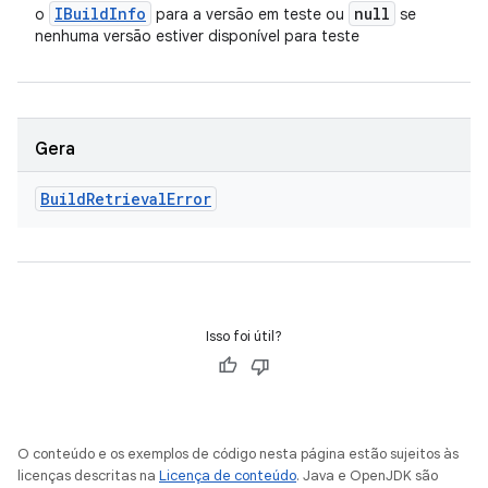
IBuild
Info
null
o
para a versão em teste ou
se
nenhuma versão estiver disponível para teste
Gera
Build
Retrieval
Error
Isso foi útil?
O conteúdo e os exemplos de código nesta página estão sujeitos às
licenças descritas na
Licença de conteúdo
. Java e OpenJDK são