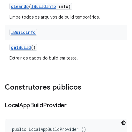
clean
Up
(
IBuild
Info
info)
Limpe todos os arquivos de build temporários.
IBuild
Info
get
Build
()
Extrair os dados do build em teste.
Construtores públicos
Local
App
Build
Provider
public LocalAppBuildProvider ()