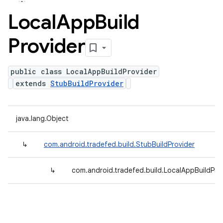
Local
App
Build
Provider
public class LocalAppBuildProvider
extends
StubBuildProvider
java.lang.Object
↳
com.android.tradefed.build.StubBuildProvider
↳
com.android.tradefed.build.LocalAppBuildPro