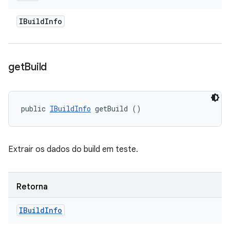
IBuild
Info
get
Build
public 
IBuildInfo
 getBuild ()
Extrair os dados do build em teste.
Retorna
IBuild
Info