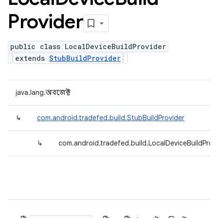
Provider
public class LocalDeviceBuildProvider
extends
StubBuildProvider
java.lang.অবজেক্ট
↳
com.android.tradefed.build.StubBuildProvider
↳
com.android.tradefed.build.LocalDeviceBuildProv