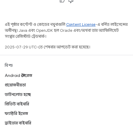
এই পৃষ্ঠার কন্টেন্ট ও কোডের নমুনাগুলি
Content License
-এ বর্ণিত লাইসেন্সের
অধীনস্থ। Java এবং OpenJDK হল Oracle এবং/অথবা তার অ্যাফিলিয়েট
সংস্থার রেজিস্টার্ড ট্রেডমার্ক।
2025-07-29 UTC-তে শেষবার আপডেট করা হয়েছে।
বিল্ড
Android স্টোরেজ
প্রয়োজনীয়তা
ডাউনলোড হচ্ছে
প্রিভিউ বাইনারি
ফ্যাক্টরি ইমেজ
ড্রাইভার বাইনারি