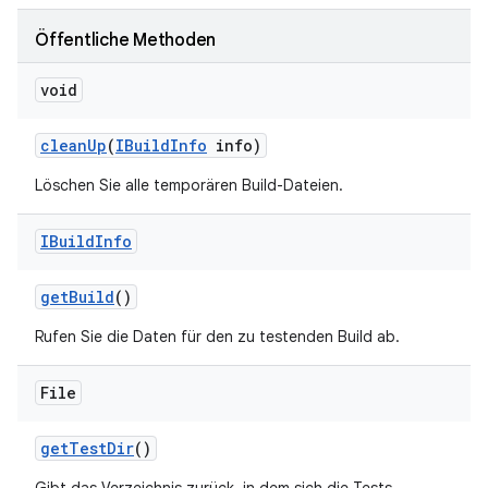
Öffentliche Methoden
void
clean
Up
(
IBuild
Info
info)
Löschen Sie alle temporären Build-Dateien.
IBuild
Info
get
Build
()
Rufen Sie die Daten für den zu testenden Build ab.
File
get
Test
Dir
()