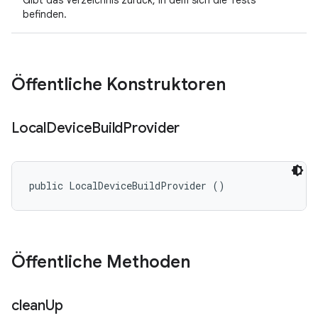
Gibt das Verzeichnis zurück, in dem sich die Tests
befinden.
Öffentliche Konstruktoren
Local
Device
Build
Provider
public LocalDeviceBuildProvider ()
Öffentliche Methoden
clean
Up