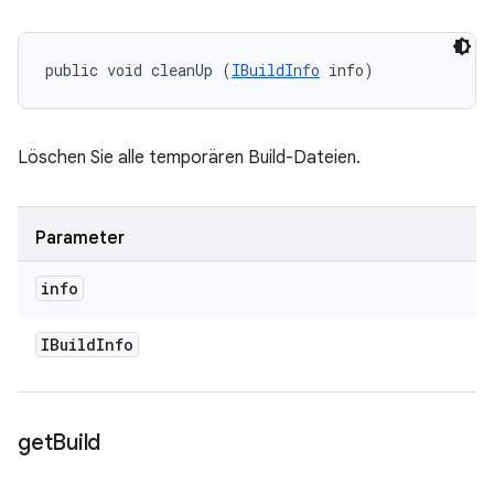
public void cleanUp (
IBuildInfo
 info)
Löschen Sie alle temporären Build-Dateien.
Parameter
info
IBuild
Info
get
Build