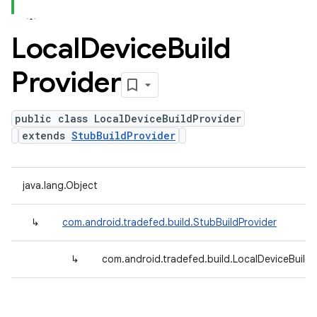
Local
Device
Build
Provider
public class LocalDeviceBuildProvider
extends
StubBuildProvider
java.lang.Object
↳
com.android.tradefed.build.StubBuildProvider
↳
com.android.tradefed.build.LocalDeviceBuildP