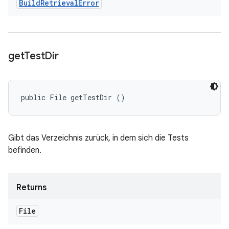
Build
Retrieval
Error
get
Test
Dir
public File getTestDir ()
Gibt das Verzeichnis zurück, in dem sich die Tests
befinden.
Returns
File