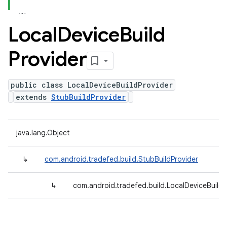
Local
Device
Build
Provider
public class LocalDeviceBuildProvider
extends
StubBuildProvider
java.lang.Object
↳
com.android.tradefed.build.StubBuildProvider
↳
com.android.tradefed.build.LocalDeviceBuildP