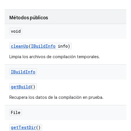
Métodos públicos
void
clean
Up
(
IBuild
Info
info)
Limpia los archivos de compilación temporales.
IBuild
Info
get
Build
()
Recupera los datos de la compilación en prueba.
File
get
Test
Dir
()