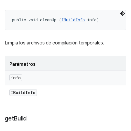
public void cleanUp (
IBuildInfo
 info)
Limpia los archivos de compilación temporales.
Parámetros
info
IBuild
Info
get
Build