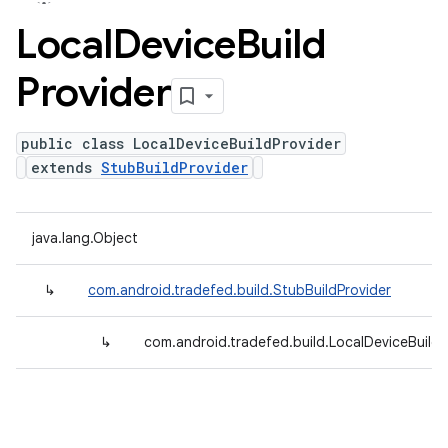
Local
Device
Build
Provider
public class LocalDeviceBuildProvider
extends
StubBuildProvider
java.lang.Object
↳
com.android.tradefed.build.StubBuildProvider
↳
com.android.tradefed.build.LocalDeviceBuildP