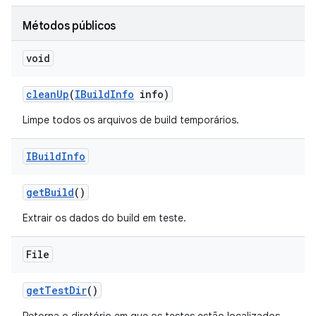
Métodos públicos
void
clean
Up
(
IBuild
Info
info)
Limpe todos os arquivos de build temporários.
IBuild
Info
get
Build
()
Extrair os dados do build em teste.
File
get
Test
Dir
()