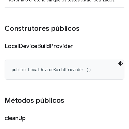
Retorna o diretório em que os testes estão localizados.
Construtores públicos
Local
Device
Build
Provider
public LocalDeviceBuildProvider ()
Métodos públicos
clean
Up