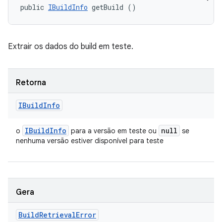
public 
IBuildInfo
 getBuild ()
Extrair os dados do build em teste.
Retorna
IBuild
Info
IBuild
Info
null
o
para a versão em teste ou
se
nenhuma versão estiver disponível para teste
Gera
Build
Retrieval
Error