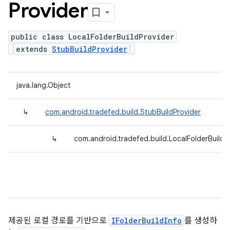
Provider
public class LocalFolderBuildProvider
extends
StubBuildProvider
java.lang.Object
↳
com.android.tradefed.build.StubBuildProvider
↳
com.android.tradefed.build.LocalFolderBuildP
제공된 로컬 경로를 기반으로
IFolderBuildInfo
를 생성하