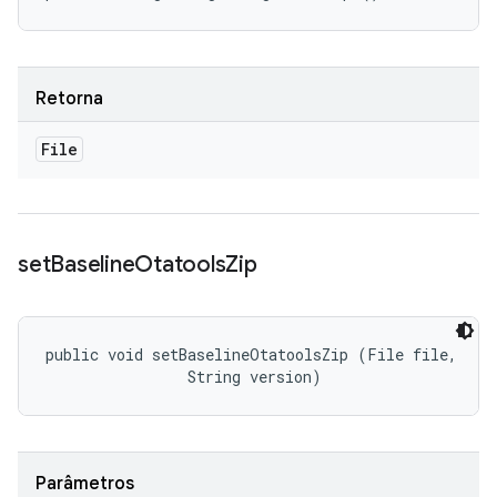
Retorna
File
set
Baseline
Otatools
Zip
public void setBaselineOtatoolsZip (File file, 

                String version)
Parâmetros