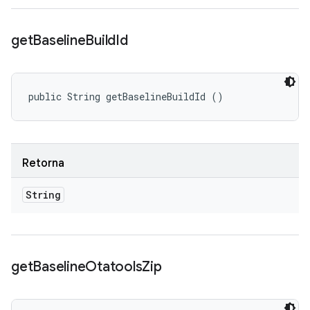
get
Baseline
Build
Id
public String getBaselineBuildId ()
Retorna
String
get
Baseline
Otatools
Zip