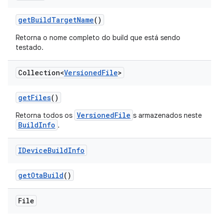
get
Build
Target
Name
()
Retorna o nome completo do build que está sendo
testado.
Collection<
Versioned
File
>
get
Files
()
VersionedFile
Retorna todos os
s armazenados neste
BuildInfo
.
IDevice
Build
Info
get
Ota
Build
()
File