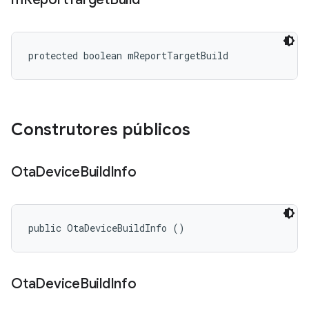
protected boolean mReportTargetBuild
Construtores públicos
Ota
Device
Build
Info
public OtaDeviceBuildInfo ()
Ota
Device
Build
Info