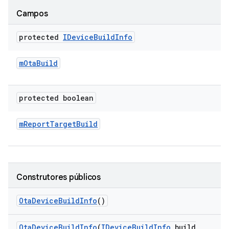
Campos
protected
IDevice
Build
Info
m
Ota
Build
protected boolean
m
Report
Target
Build
Construtores públicos
Ota
Device
Build
Info
()
Ota
Device
Build
Info
(
IDevice
Build
Info
build