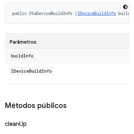
public OtaDeviceBuildInfo (
IDeviceBuildInfo
 buildI
Parâmetros
build
Info
IDevice
Build
Info
Métodos públicos
clean
Up