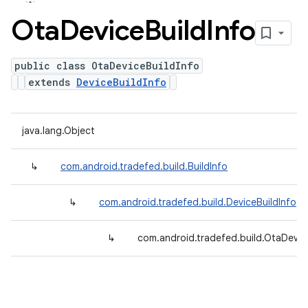
Ota
Device
Build
Info
public class OtaDeviceBuildInfo
extends
DeviceBuildInfo
java.lang.Object
↳
com.android.tradefed.build.BuildInfo
↳
com.android.tradefed.build.DeviceBuildInfo
↳
com.android.tradefed.build.OtaDevic