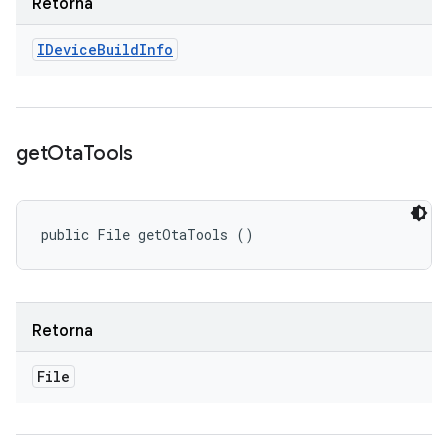
Retorna
IDevice
Build
Info
get
Ota
Tools
public File getOtaTools ()
Retorna
File