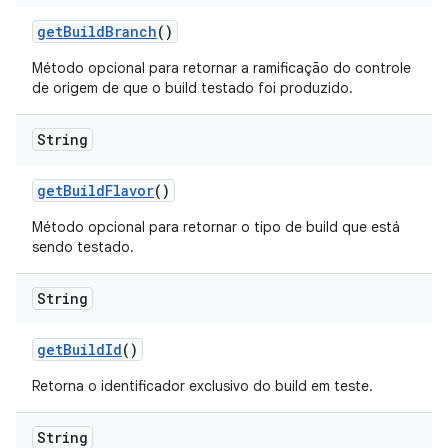
get
Build
Branch
()
Método opcional para retornar a ramificação do controle
de origem de que o build testado foi produzido.
String
get
Build
Flavor
()
Método opcional para retornar o tipo de build que está
sendo testado.
String
get
Build
Id
()
Retorna o identificador exclusivo do build em teste.
String