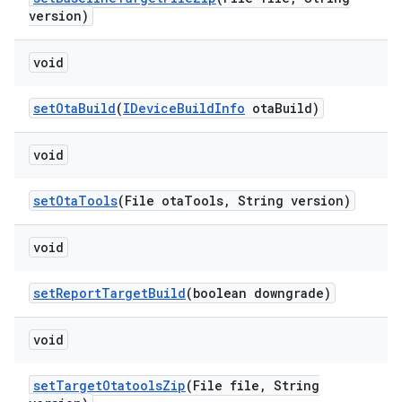
version)
void
set
Ota
Build
(
IDevice
Build
Info
ota
Build)
void
set
Ota
Tools
(File ota
Tools
,
String version)
void
set
Report
Target
Build
(boolean downgrade)
void
set
Target
Otatools
Zip
(File file
,
String