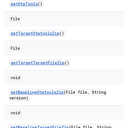
get
Ota
Tools
()
File
get
Target
Otatools
Zip
()
File
get
Target
Target
File
Zip
()
void
set
Baseline
Otatools
Zip
(File file
,
String
version)
void
set
Baseline
Target
File
Zip
(File file
,
String