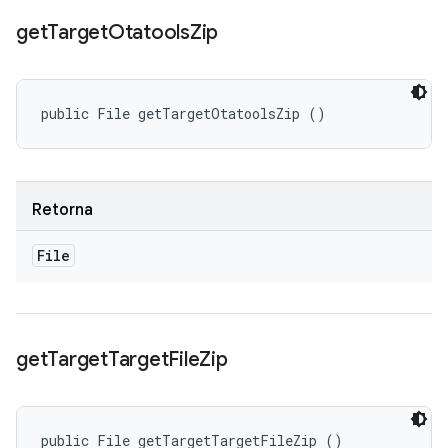
get
Target
Otatools
Zip
public File getTargetOtatoolsZip ()
Retorna
File
get
Target
Target
File
Zip
public File getTargetTargetFileZip ()