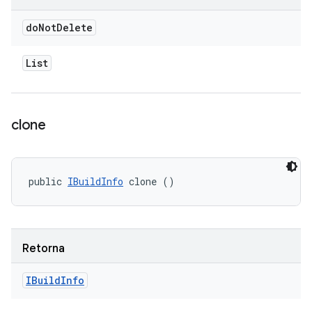
do
Not
Delete
List
clone
public 
IBuildInfo
 clone ()
Retorna
IBuild
Info