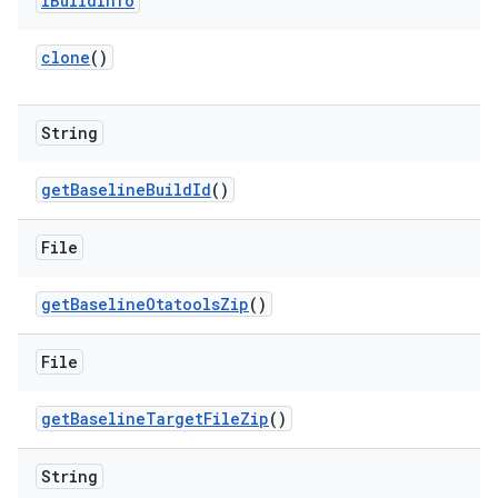
IBuild
Info
clone
()
String
get
Baseline
Build
Id
()
File
get
Baseline
Otatools
Zip
()
File
get
Baseline
Target
File
Zip
()
String