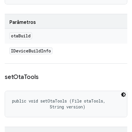
Parâmetros
ota
Build
IDevice
Build
Info
set
Ota
Tools
public void setOtaTools (File otaTools, 

                String version)