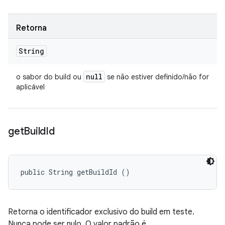
Retorna
String
null
o sabor do build ou
se não estiver definido/não for
aplicável
get
Build
Id
public String getBuildId ()
Retorna o identificador exclusivo do build em teste.
Nunca pode ser nulo. O valor padrão é