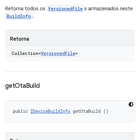
Retorna todos os
VersionedFile
s armazenados neste
BuildInfo
.
Retorna
Collection<
Versioned
File
>
get
Ota
Build
public 
IDeviceBuildInfo
 getOtaBuild ()