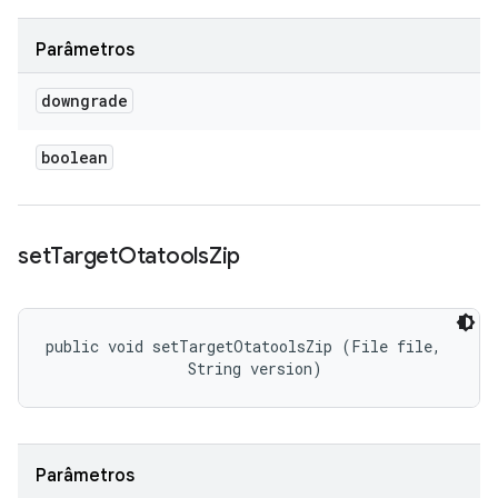
Parâmetros
downgrade
boolean
set
Target
Otatools
Zip
public void setTargetOtatoolsZip (File file, 

                String version)
Parâmetros