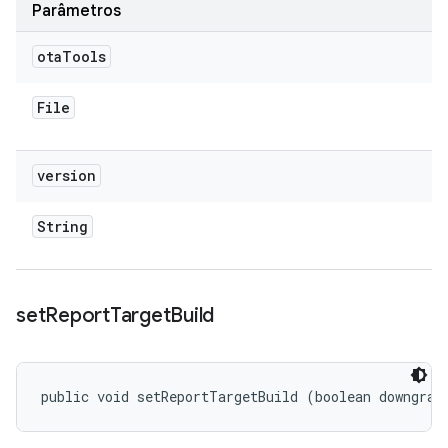
Parâmetros
ota
Tools
File
version
String
set
Report
Target
Build
public void setReportTargetBuild (boolean downgrad