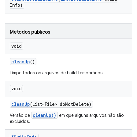
Info)
Métodos públicos
void
clean
Up
()
Limpe todos os arquivos de build temporários
void
clean
Up
(List<File> do
Not
Delete)
cleanUp()
Versão de
em que alguns arquivos não são
excluídos.