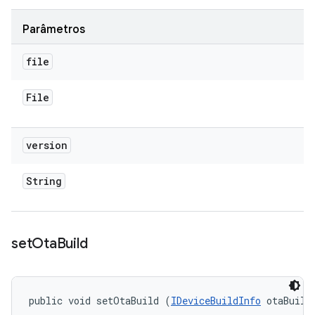
Parâmetros
file
File
version
String
set
Ota
Build
public void setOtaBuild (
IDeviceBuildInfo
 otaBuild