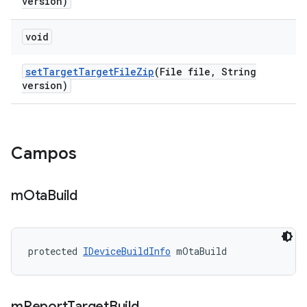
version)
void
set
Target
Target
File
Zip
(File file
,
String
version)
Campos
m
Ota
Build
protected 
IDeviceBuildInfo
 mOtaBuild
m
Report
Target
Build