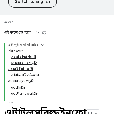
AOSP
এটি কাজে লেগেছে?
এই পৃষ্ঠায় যা যা আছে
সারসংক্ষেপ
সরকারি নির্মাণকারী
জনসাধারণের পদ্ধতি
সরকারি নির্মাণকারী
ওটাটুলসবিল্ডইনফো
জনসাধারণের পদ্ধতি
getBinDir
getFrameworkDir
ওটাটুলসবিল্ডইনফো