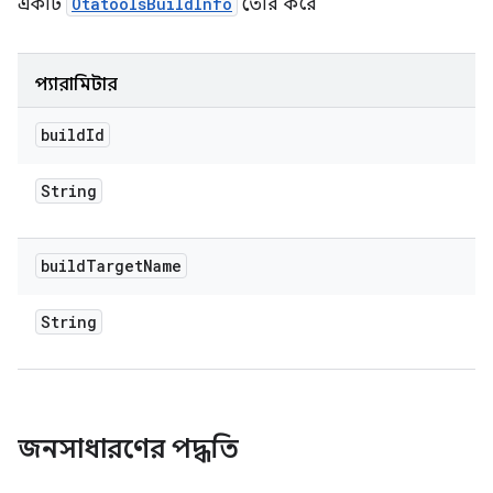
একটি
OtatoolsBuildInfo
তৈরি করে
প্যারামিটার
build
Id
String
build
Target
Name
String
জনসাধারণের পদ্ধতি