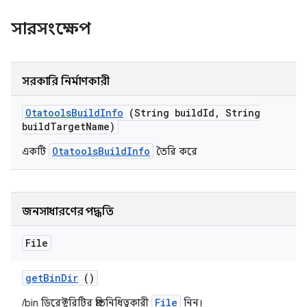
সারসংক্ষেপ
সরকারি নির্মাণকারী
Otatools
Build
Info
(String build
Id
,
String
build
Target
Name)
OtatoolsBuildInfo
একটি
তৈরি করে
জনসাধারণের পদ্ধতি
File
get
Bin
Dir
()
File
/bin ডিরেক্টরিটির প্রতিনিধিত্বকারী
নিন।