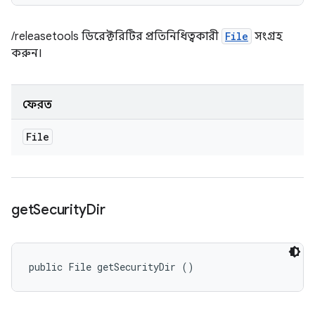
/releasetools ডিরেক্টরিটির প্রতিনিধিত্বকারী
File
সংগ্রহ
করুন।
ফেরত
File
get
Security
Dir
public File getSecurityDir ()