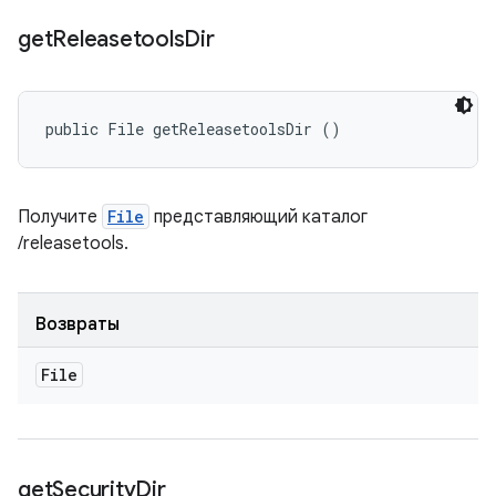
get
Releasetools
Dir
public File getReleasetoolsDir ()
Получите
File
представляющий каталог
/releasetools.
Возвраты
File
get
Security
Dir