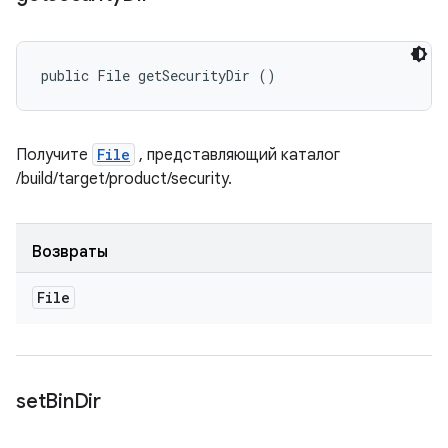
public File getSecurityDir ()
Получите
File
, представляющий каталог
/build/target/product/security.
Возвраты
File
set
Bin
Dir