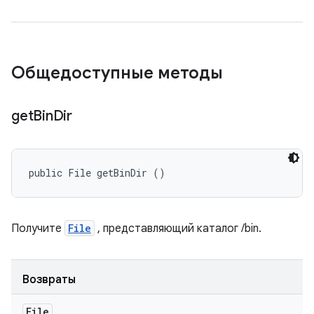
Общедоступные методы
get
Bin
Dir
public File getBinDir ()
Получите
File
, представляющий каталог /bin.
Возвраты
File