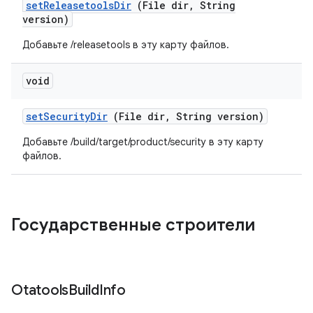
set
Releasetools
Dir
(File dir
,
String
version)
Добавьте /releasetools в эту карту файлов.
void
set
Security
Dir
(File dir
,
String version)
Добавьте /build/target/product/security в эту карту
файлов.
Государственные строители
Otatools
Build
Info