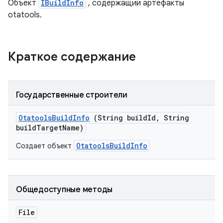
Объект
IBuildInfo
, содержащий артефакты
otatools.
Краткое содержание
Государственные строители
Otatools
Build
Info
(String build
Id
,
String
build
Target
Name)
OtatoolsBuildInfo
Создает объект
Общедоступные методы
File