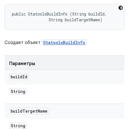
public OtatoolsBuildInfo (String buildId, 

                String buildTargetName)
Создает объект
OtatoolsBuildInfo
Параметры
build
Id
String
build
Target
Name
String