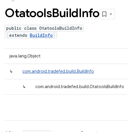
Otatools
Build
Info
public class OtatoolsBuildInfo
extends
BuildInfo
java.lang.Object
↳
com.android.tradefed.build.BuildInfo
↳
com.android.tradefed.build.OtatoolsBuildInfo