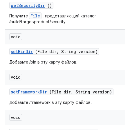
get
Security
Dir
()
File
Получите
, представляющий каталог
/build/target/product/security.
void
set
Bin
Dir
(File dir
,
String version)
Добавьте /bin в эту карту файлов.
void
set
Framework
Dir
(File dir
,
String version)
Добавьте /framework в эту карту файлов.
void