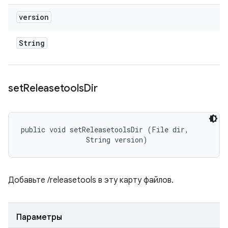
version
String
set
Releasetools
Dir
public void setReleasetoolsDir (File dir, 

                String version)
Добавьте /releasetools в эту карту файлов.
Параметры