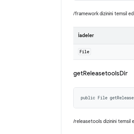
/framework dizinini temsil e
İadeler
File
get
Releasetools
Dir
public File getRelease
/releasetools dizinini temsil