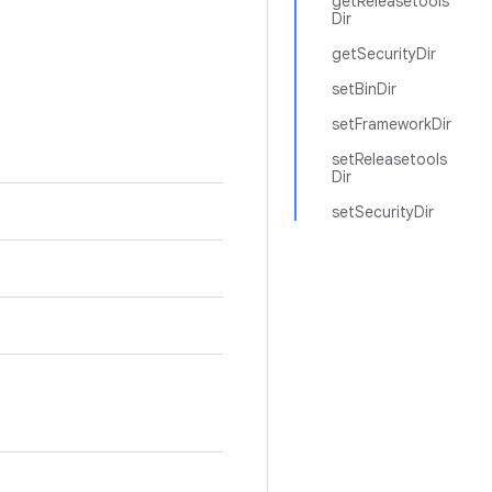
getReleasetools
Dir
getSecurityDir
setBinDir
setFrameworkDir
setReleasetools
Dir
setSecurityDir