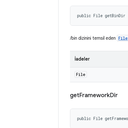
public File getBinDir
/bin dizinini temsil eden
File
İadeler
File
get
Framework
Dir
public File getFramew