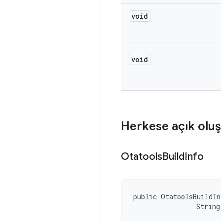
void
void
Herkese açık oluş
Otatools
Build
Info
public OtatoolsBuildIn
                String