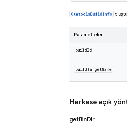
OtatoolsBuildInfo
oluştu
Parametreler
build
Id
build
Target
Name
Herkese açık yön
get
Bin
Dir