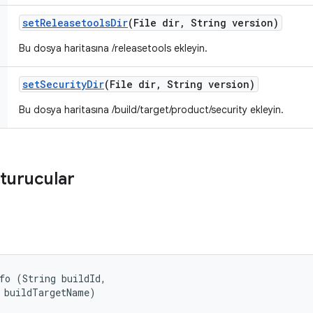
set
Releasetools
Dir
(File dir
,
String version)
Bu dosya haritasına /releasetools ekleyin.
set
Security
Dir
(File dir
,
String version)
Bu dosya haritasına /build/target/product/security ekleyin.
turucular
fo (String buildId, 

 buildTargetName)