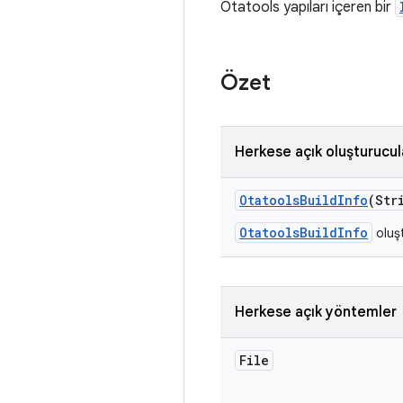
Otatools yapıları içeren bir
Özet
Herkese açık oluşturucul
Otatools
Build
Info
(Str
OtatoolsBuildInfo
oluşt
Herkese açık yöntemler
File