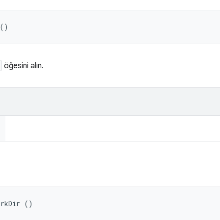
 ()
öğesini alın.
orkDir ()