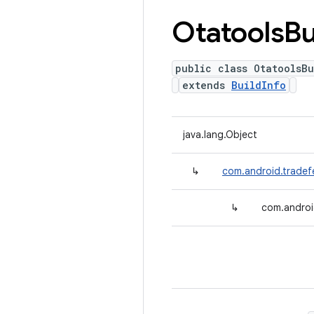
Otatools
Bu
public class OtatoolsBu
extends
BuildInfo
java.lang.Object
↳
com.android.tradefe
↳
com.androi