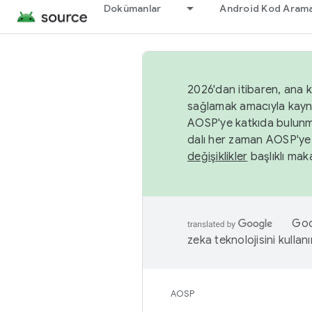
Dokümanlar
Android Kod Arama
2026'dan itibaren, ana k
sağlamak amacıyla kayn
AOSP'ye katkıda bulunm
dalı her zaman AOSP'ye 
değişiklikler
başlıklı maka
Goog
zeka teknolojisini kullanı
AOSP