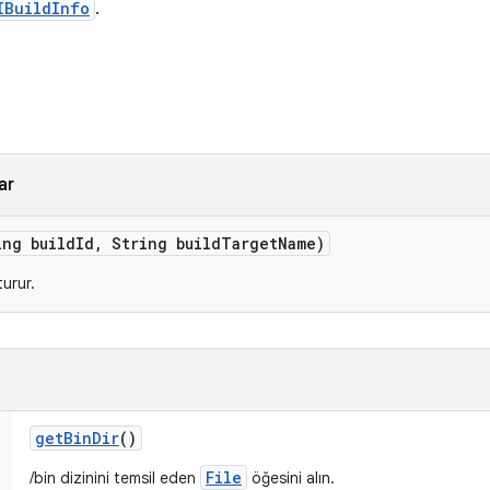
IBuildInfo
.
ar
ing build
Id
,
String build
Target
Name)
urur.
get
Bin
Dir
()
File
/bin dizinini temsil eden
öğesini alın.