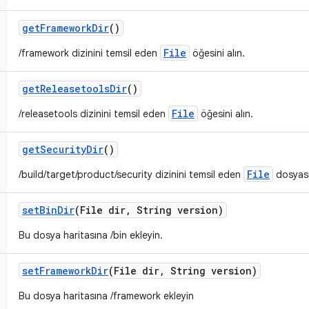
get
Framework
Dir
()
File
/framework dizinini temsil eden
öğesini alın.
get
Releasetools
Dir
()
File
/releasetools dizinini temsil eden
öğesini alın.
get
Security
Dir
()
File
/build/target/product/security dizinini temsil eden
dosyasın
set
Bin
Dir
(File dir
,
String version)
Bu dosya haritasına /bin ekleyin.
set
Framework
Dir
(File dir
,
String version)
Bu dosya haritasına /framework ekleyin