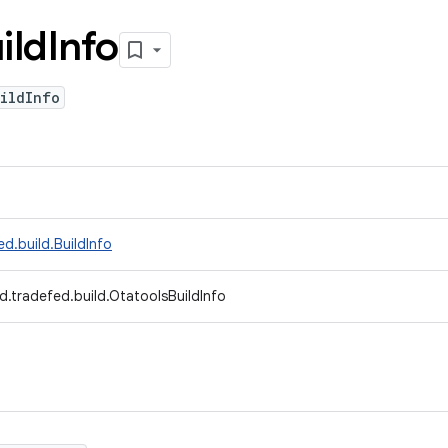
ild
Info
ildInfo
d.build.BuildInfo
d.tradefed.build.OtatoolsBuildInfo