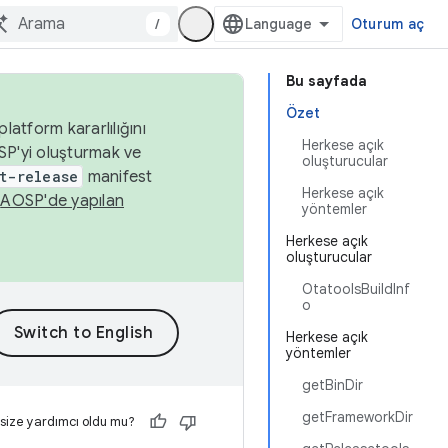
/
Oturum aç
Bu sayfada
Özet
latform kararlılığını
Herkese açık
SP'yi oluşturmak ve
oluşturucular
t-release
manifest
Herkese açık
n
AOSP'de yapılan
yöntemler
Herkese açık
oluşturucular
OtatoolsBuildInf
o
Herkese açık
yöntemler
getBinDir
getFrameworkDir
 size yardımcı oldu mu?