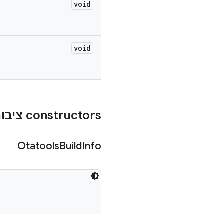
void
void
‫constructors ציבוריים
Otatools
Build
Info