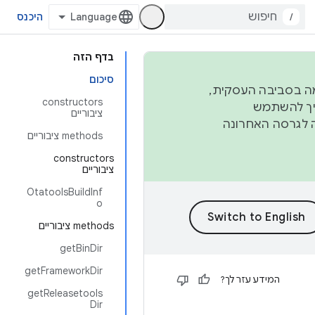
/
היכנס
בדף הזה
סיכום
פורמה בסביבה העסקית,
‫constructors
ברבעון השני וברבעון הרביעי. כדי ליצור ולתרום ל-AOSP, צריך להשתמש
ציבוריים
ד יפנה לגרסה האחרונה
‫methods ציבוריים
‫constructors
ציבוריים
OtatoolsBuildInf
o
‫methods ציבוריים
getBinDir
getFrameworkDir
המידע עזר לך?
getReleasetools
Dir