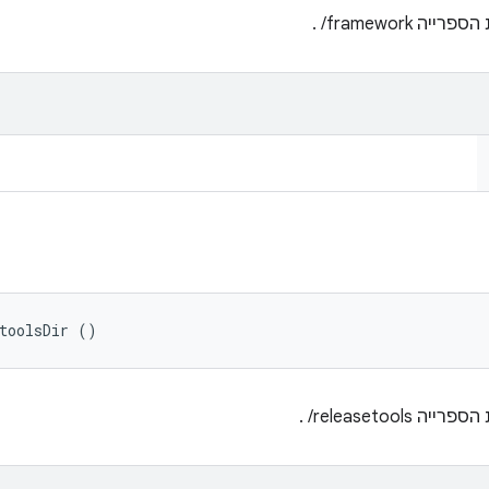
ה ‎ /framework.
toolsDir ()
‎ /releasetools.