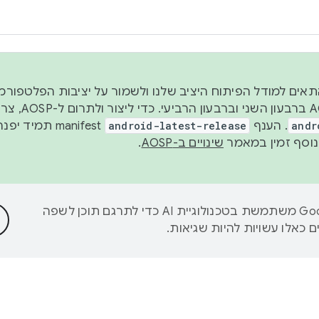
 2026, כדי להתאים למודל הפיתוח היציב שלנו ולשמור על יציבות הפלט
נפרסם קוד מקור ב-AOSP 
andr
. הענף
android-latest-release
manifest תמי
שינויים ב-AOSP
.
‫Google משתמשת בטכנולוגיית AI כדי לתרגם תוכן לשפה
 כאלו עשויות להיות שגיאות.