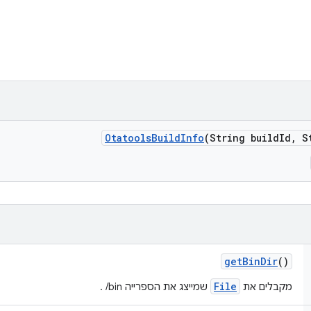
Otatools
Build
Info
(String build
Id
,
St
get
Bin
Dir
()
File
מקבלים את
שמייצג את הספרייה ‎ /bin.