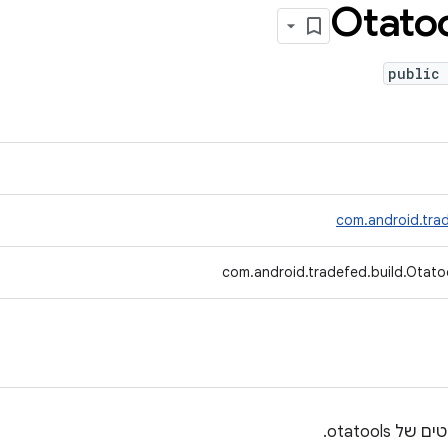
Otato
public
com.android.trad
com.android.tradefed.build.Otatoo
otatools.