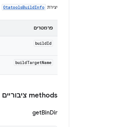
יצירת
OtatoolsBuildInfo
פרמטרים
build
Id
build
Target
Name
‫methods ציבוריים
get
Bin
Dir