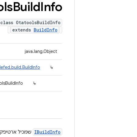
ols
Build
Info
 class OtatoolsBuildInfo
extends
BuildInfo
java.lang.Object
efed.build.BuildInfo
↳
lsBuildInfo
↳
IBuildInfo
שמכיל ארטיפקטים של 