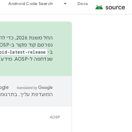
Android Code Search
Docs
החל משנת
ב-
oid-latest-release
שנדחפה ל-AOSP. מידע נוסף זמין במאמר
המועדפת עליך. בתרגומים
AOSP