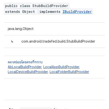
public class StubBuildProvider
extends Object
implements
IBuildProvider
java.lang.Object
↳
com.android.tradefed.build.StubBuildProvider
คลาสย่อยโดยตรงที่ทราบ
AbLocalBuildProvider
,
LocalAppBuildProvider
,
LocalDeviceBuildProvider
,
LocalFolderBuildProvider