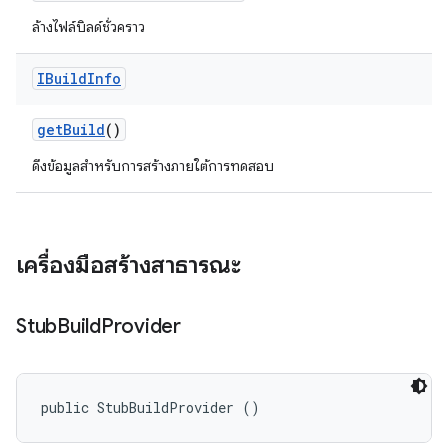
ล้างไฟล์บิลด์ชั่วคราว
IBuild
Info
get
Build
()
ดึงข้อมูลสำหรับการสร้างภายใต้การทดสอบ
เครื่องมือสร้างสาธารณะ
Stub
Build
Provider
public StubBuildProvider ()