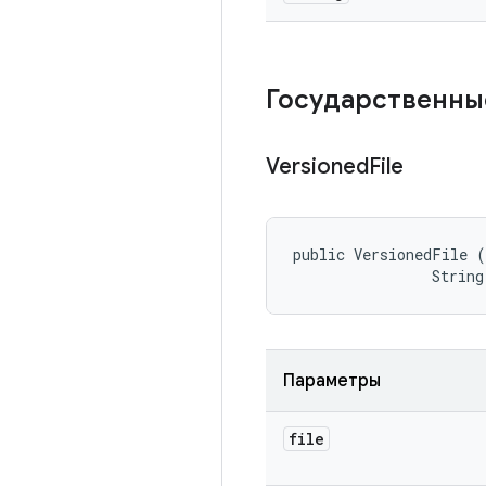
Государственны
Versioned
File
public VersionedFile (
                String
Параметры
file