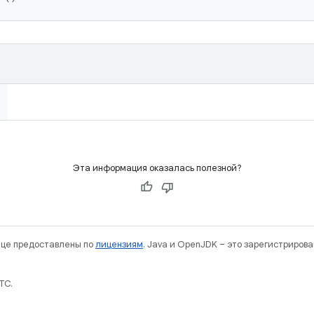
Эта информация оказалась полезной?
нице предоставлены по
лицензиям
. Java и OpenJDK – это зарегистриров
TC.