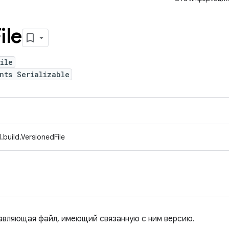
ile
ile
nts Serializable
build.VersionedFile
авляющая файл, имеющий связанную с ним версию.