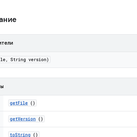
жание
ители
le
,
String version)
ды
get
File
()
get
Version
()
to
String
()