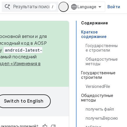
/
Войти
Содержание
Краткое
основной ветки и для
содержание
исходный код в AOSP
Государственны
ку
android-latest-
е строители
 самый последний
Общедоступные
здел «Изменения в
методы
Государственные
строители
VersionedFile
Общедоступные
методы
получить файл
получитьВерсию
 оказалась полезной?