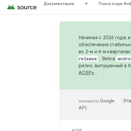
Документация
Поиск кода And
Начиная с 2026 года, 
обеспечения стабильн
во 2-м и 4-м квартала
release
. Ветка
andro
релиз, выпущенный в 
AOSP»
.
Эта
API
.
AOSP