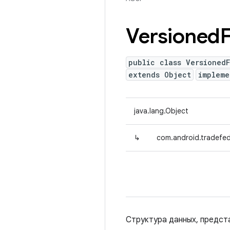
Versioned
F
public class VersionedF
extends Object
impleme
java.lang.Object
↳
com.android.tradefed.
Структура данных, предст