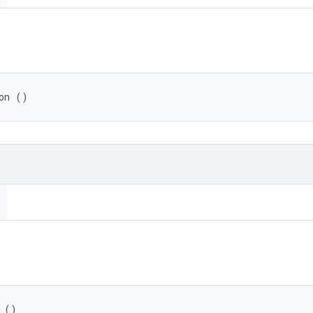
on ()
 ()