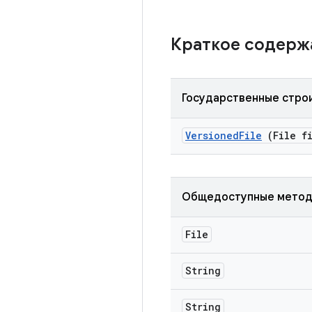
Краткое содер
Государственные стро
Versioned
File
(File fi
Общедоступные мето
File
String
String