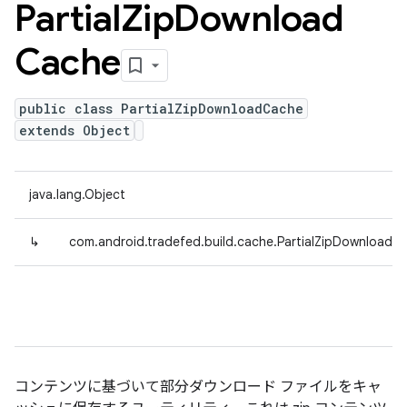
Partial
Zip
Download
Cache
public class PartialZipDownloadCache
extends Object
java.lang.Object
↳
com.android.tradefed.build.cache.PartialZipDownloadC
コンテンツに基づいて部分ダウンロード ファイルをキャ