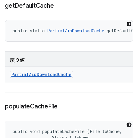
get
Default
Cache
public static 
PartialZipDownloadCache
 getDefaultCa
戻り値
Partial
Zip
Download
Cache
populate
Cache
File
public void populateCacheFile (File toCache, 

                String fileName, 
