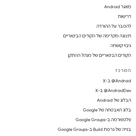
מאגר Android
דרישות
להסבר על ההורדה
תצוגה מקדימה של הקודים הבינאריים
גיבוי קושחה
הקודים הבינאריים של מנהל ההתקן
המרכז
‫‎@Android ב-X
‫‎@AndroidDev ב-X
הבלוג של Android
בלוג האבטחה של Google
פלטפורמה ב-Google Groups
בנייה של גרסת Build ב-Google Groups