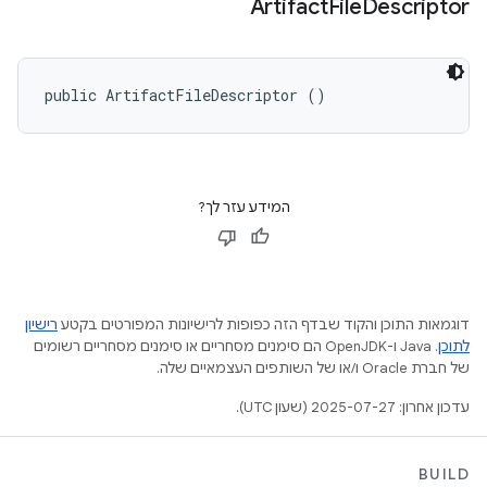
Artifact
File
Descriptor
public ArtifactFileDescriptor ()
המידע עזר לך?
דוגמאות התוכן והקוד שבדף הזה כפופות לרישיונות המפורטים בקטע
רישיון
לתוכן
.‏ Java ו-OpenJDK הם סימנים מסחריים או סימנים מסחריים רשומים
של חברת Oracle ו/או של השותפים העצמאיים שלה.
עדכון אחרון: 2025-07-27 (שעון UTC).
BUILD