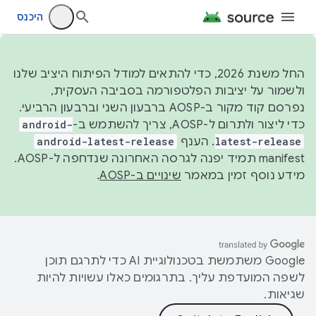
היכנס
החל משנת 2026, כדי להתאים למודל הפיתוח היציב שלנו
ולשמור על יציבות הפלטפורמה בסביבה העסקית,
נפרסם קוד מקור ב-AOSP ברבעון השני וברבעון הרביעי.
כדי ליצור ולתרום ל-AOSP, צריך להשתמש ב-
android-
latest-release
. הענף
android-latest-release
manifest תמיד יפנה לגרסה האחרונה שנדחפה ל-AOSP.
מידע נוסף זמין במאמר
שינויים ב-AOSP
.
‫Google משתמשת בטכנולוגיית AI כדי לתרגם תוכן
לשפה המועדפת עליך. בתרגומים כאלו עשויות להיות
שגיאות.