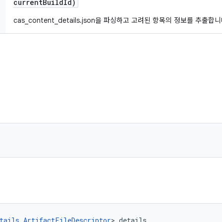
current
Build
Id)
cas_content_details.json을 파싱하고 고려된 항목의 정보를 추출합니
tails.ArtifactFileDescriptor
> details