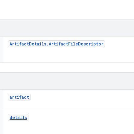
Artifact
Details
.
Artifact
File
Descriptor
artifact
details