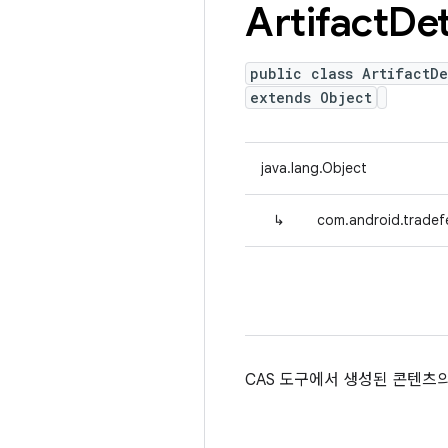
Artifact
Det
public class ArtifactDe
extends Object
java.lang.Object
↳
com.android.tradefe
CAS 도구에서 생성된 콘텐츠