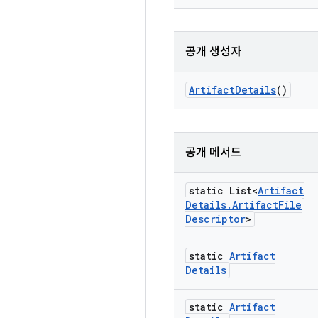
공개 생성자
Artifact
Details
()
공개 메서드
static List<
Artifact
Details
.
Artifact
File
Descriptor
>
static
Artifact
Details
static
Artifact