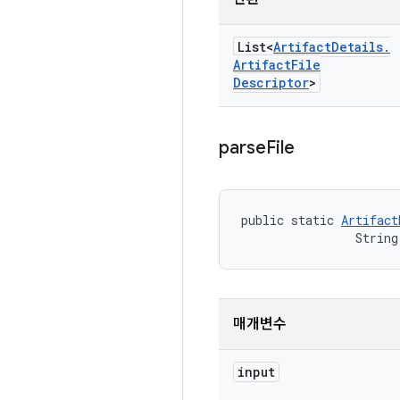
List<
Artifact
Details
.
Artifact
File
Descriptor
>
parse
File
public static 
Artifact
                String
매개변수
input