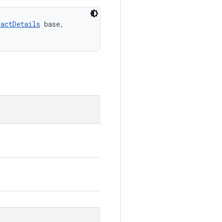
factDetails
 base, 
