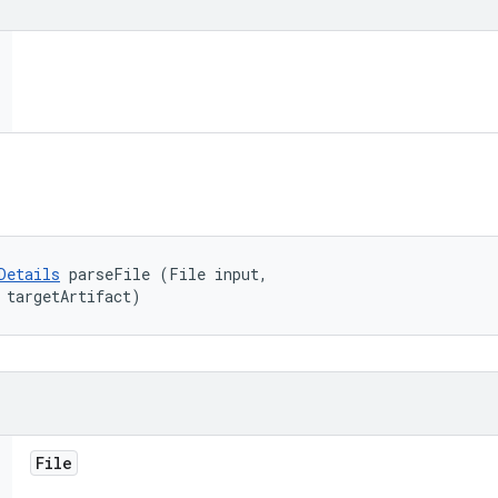
Details
 parseFile (File input, 

 targetArtifact)
File