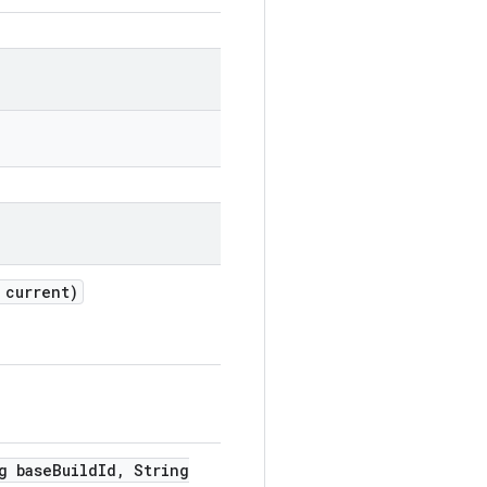
current)
g base
Build
Id
,
String