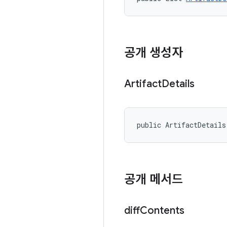
공개 생성자
Artifact
Details
public ArtifactDetails
공개 메서드
diff
Contents