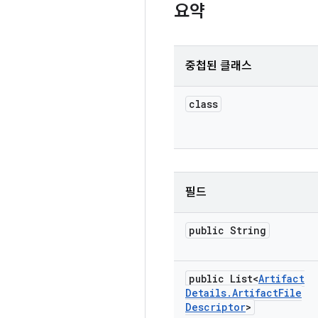
요약
중첩된 클래스
class
필드
public String
public List<
Artifact
Details
.
Artifact
File
Descriptor
>