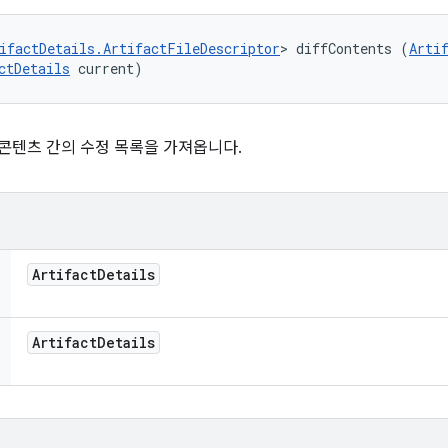
ifactDetails.ArtifactFileDescriptor
> diffContents (
Arti
ctDetails
 current)
 콘텐츠 간의 수정 목록을 가져옵니다.
Artifact
Details
Artifact
Details