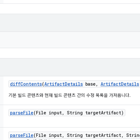
diff
Contents
(
Artifact
Details
base
,
Artifact
Details
기본 빌드 콘텐츠와 현재 빌드 콘텐츠 간의 수정 목록을 가져옵니다.
parse
File
(File input
,
String target
Artifact)
parse
File
(File input
,
String target
Artifact
,
Strin