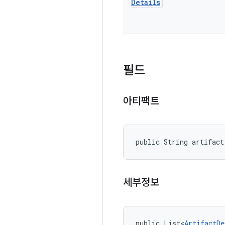
Details
필드
아티팩트
public String artifact
세부정보
public List<
ArtifactDe