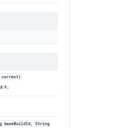
current)
ます。
g base
Build
Id
,
String