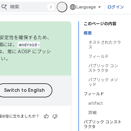
/
ログイン
このページの内容
概要
の安定性を確保するため、
ネストされたクラ
投稿には、
android-
ス
、常に AOSP にプッシ
フィールド
さい。
パブリック コン
ストラクタ
パブリック メソ
ッド
フィールド
artifact
詳細
報は役に立ちましたか？
パブリック コンスト
ラクタ