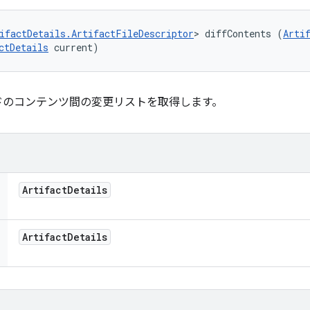
ifactDetails.ArtifactFileDescriptor
> diffContents (
Arti
ctDetails
 current)
ドのコンテンツ間の変更リストを取得します。
Artifact
Details
Artifact
Details