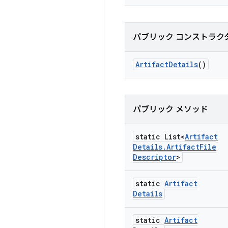
パブリック コンストラク
Artifact
Details
()
パブリック メソッド
static List<
Artifact
Details
.
Artifact
File
Descriptor
>
static
Artifact
Details
static
Artifact