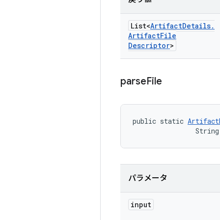
List<
Artifact
Details
.
Artifact
File
Descriptor
>
parse
File
public static 
Artifact
                String
パラメータ
input