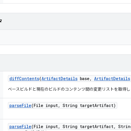
タ
diff
Contents
(
Artifact
Details
base
,
Artifact
Details
ベースビルドと現在のビルドのコンテンツ間の変更リストを取得し
parse
File
(File input
,
String target
Artifact)
parse
File
(File input
,
String target
Artifact
,
Strin