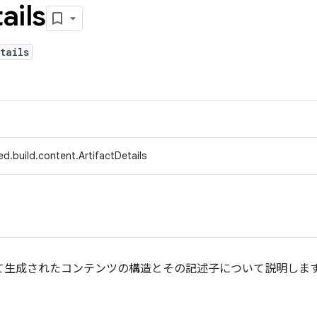
ails
tails
d.build.content.ArtifactDetails
って生成されたコンテンツの構造とその記述子について説明しま