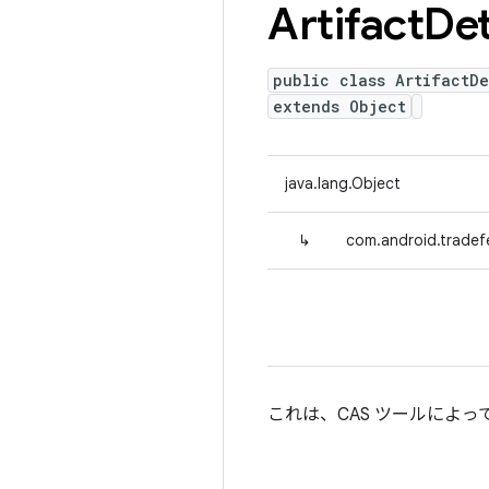
Artifact
Det
public class ArtifactDe
extends Object
java.lang.Object
↳
com.android.tradefe
これは、CAS ツールによ