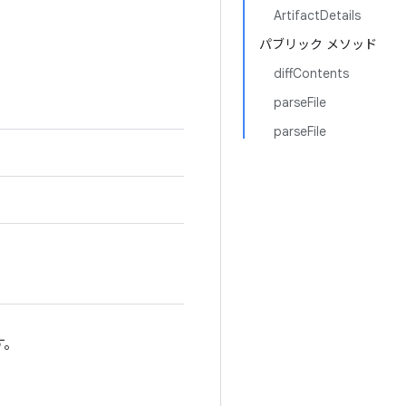
ArtifactDetails
パブリック メソッド
diffContents
parseFile
parseFile
す。