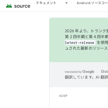
ドキュメント
Android ソース
2026 年より、トラ
第 2 四半期と第 4 四
latest-release
を使用
ュされた最新のリリース
Go
翻訳しています。AI 
AOSP