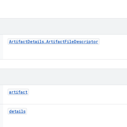
Artifact
Details
.
Artifact
File
Descriptor
artifact
details