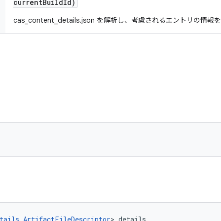
current
Build
Id)
cas_content_details.json を解析し、考慮されるエントリの
tails.ArtifactFileDescriptor
> details