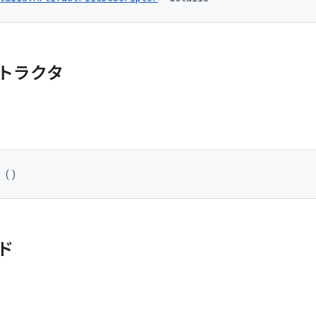
トラクタ
 ()
ド