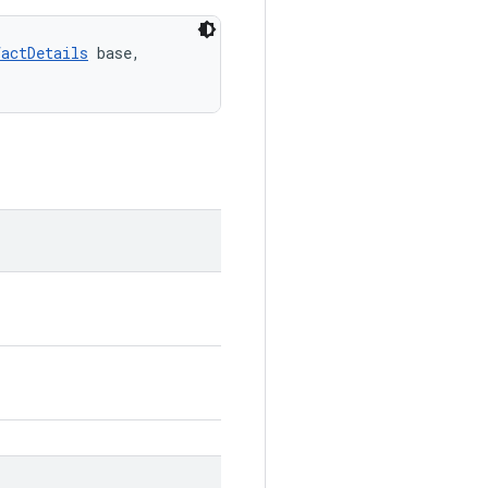
factDetails
 base, 
