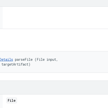
Details
 parseFile (File input, 

 targetArtifact)
File