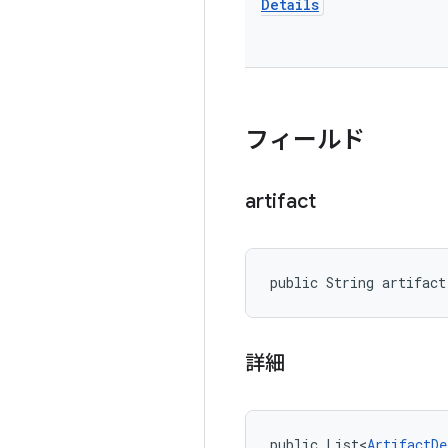
Details
フィールド
artifact
public String artifact
詳細
public List<
ArtifactDe