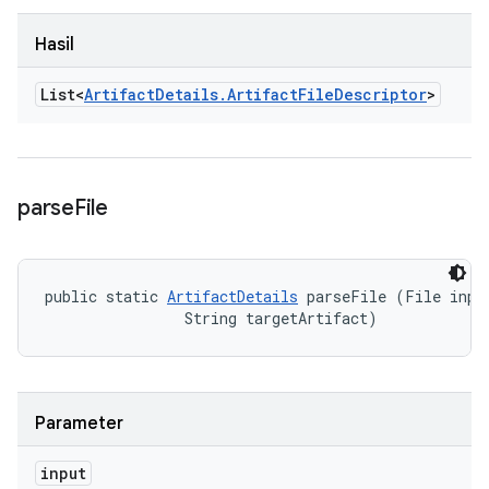
Hasil
List<
Artifact
Details
.
Artifact
File
Descriptor
>
parse
File
public static 
ArtifactDetails
 parseFile (File input
                String targetArtifact)
Parameter
input