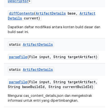
Descriptor
>
diff
Contents
(
Artifact
Details
base
,
Artifact
Details
current)
Dapatkan daftar modifikasi antara konten build dasar dan
build saat ini.
static
Artifact
Details
parse
File
(File input
,
String target
Artifact)
static
Artifact
Details
parse
File
(File input
,
String target
Artifact
,
String base
Build
Id
,
String current
Build
Id)
Mengurai cas_content_details.json dan mengekstrak
informasi untuk entri yang dipertimbangkan.