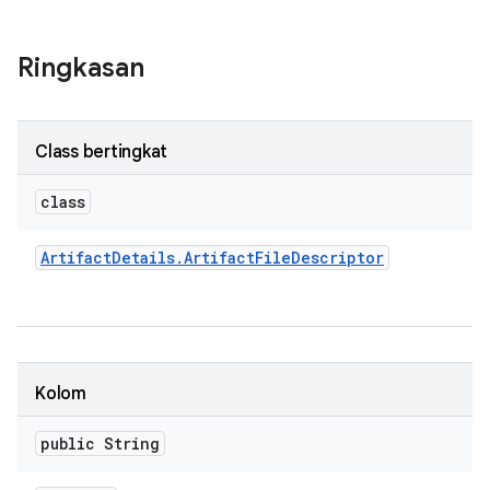
Ringkasan
Class bertingkat
class
Artifact
Details
.
Artifact
File
Descriptor
Kolom
public String