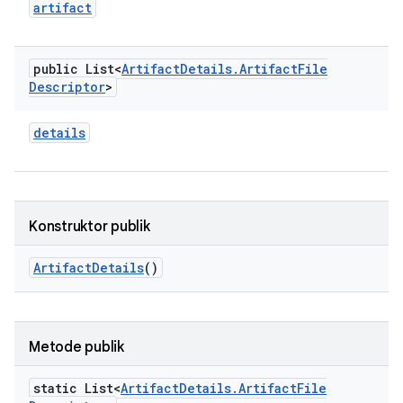
artifact
public List<
Artifact
Details
.
Artifact
File
Descriptor
>
details
Konstruktor publik
Artifact
Details
()
Metode publik
static List<
Artifact
Details
.
Artifact
File