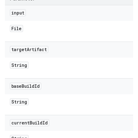
input
File
target
Artifact
String
base
Build
Id
String
current
Build
Id