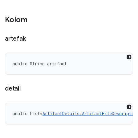
Kolom
artefak
public String artifact
detail
public List<
ArtifactDetails.ArtifactFileDescriptor