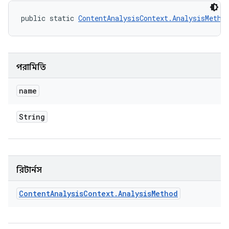
public static 
ContentAnalysisContext.AnalysisMetho
পরামিতি
name
String
রিটার্নস
Content
Analysis
Context
.
Analysis
Method