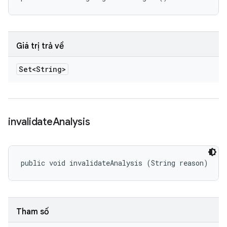
Giá trị trả về
Set<String>
invalidate
Analysis
public void invalidateAnalysis (String reason)
Tham số