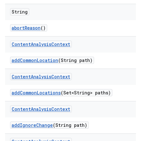
String
abort
Reason
()
Content
Analysis
Context
add
Common
Location
(String path)
Content
Analysis
Context
add
Common
Locations
(Set<String> paths)
Content
Analysis
Context
add
Ignore
Change
(String path)