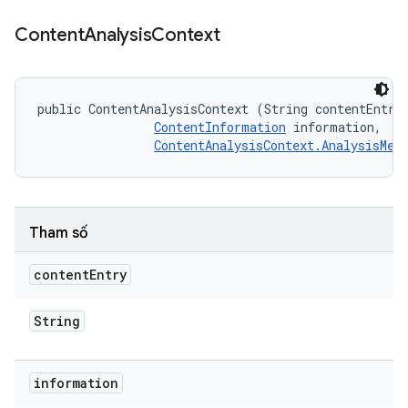
Content
Analysis
Context
public ContentAnalysisContext (String contentEntry,
ContentInformation
 information, 

ContentAnalysisContext.AnalysisMet
Tham số
content
Entry
String
information