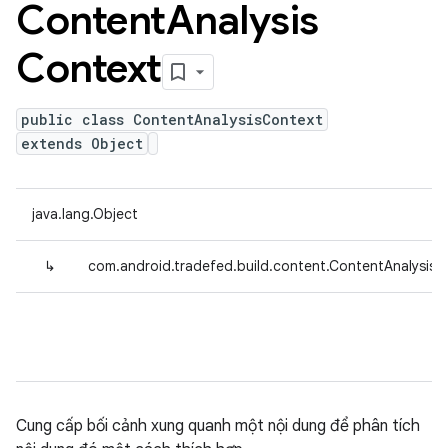
Content
Analysis
Context
public class ContentAnalysisContext
extends Object
java.lang.Object
↳
com.android.tradefed.build.content.ContentAnalysisC
Cung cấp bối cảnh xung quanh một nội dung để phân tích