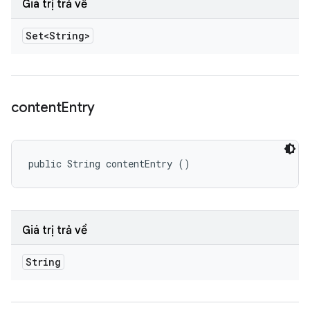
Giá trị trả về
Set<String>
content
Entry
public String contentEntry ()
Giá trị trả về
String