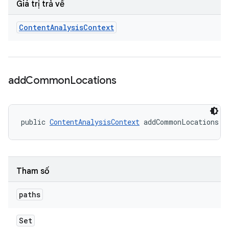
Giá trị trả về
Content
Analysis
Context
add
Common
Locations
public 
ContentAnalysisContext
 addCommonLocations (
Tham số
paths
Set