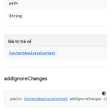
path
String
Giá trị trả về
Content
Analysis
Context
add
Ignore
Changes
public 
ContentAnalysisContext
 addIgnoreChanges (Se