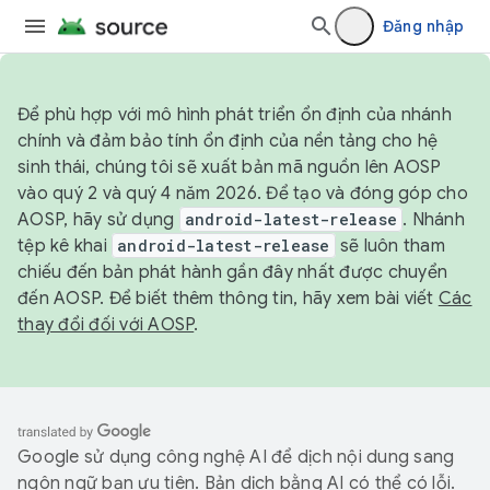
Đăng nhập
Để phù hợp với mô hình phát triển ổn định của nhánh
chính và đảm bảo tính ổn định của nền tảng cho hệ
sinh thái, chúng tôi sẽ xuất bản mã nguồn lên AOSP
vào quý 2 và quý 4 năm 2026. Để tạo và đóng góp cho
AOSP, hãy sử dụng
android-latest-release
. Nhánh
tệp kê khai
android-latest-release
sẽ luôn tham
chiếu đến bản phát hành gần đây nhất được chuyển
đến AOSP. Để biết thêm thông tin, hãy xem bài viết
Các
thay đổi đối với AOSP
.
Google sử dụng công nghệ AI để dịch nội dung sang
ngôn ngữ bạn ưu tiên. Bản dịch bằng AI có thể có lỗi.