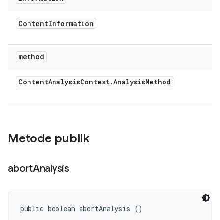
Content
Information
method
Content
Analysis
Context
.
Analysis
Method
Metode publik
abort
Analysis
public boolean abortAnalysis ()