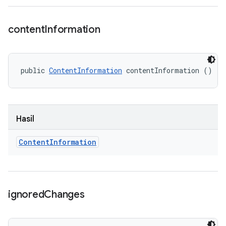
content
Information
public 
ContentInformation
 contentInformation ()
Hasil
Content
Information
ignored
Changes