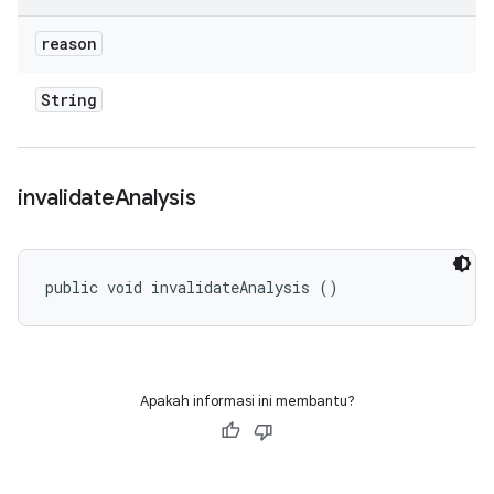
reason
String
invalidate
Analysis
public void invalidateAnalysis ()
Apakah informasi ini membantu?