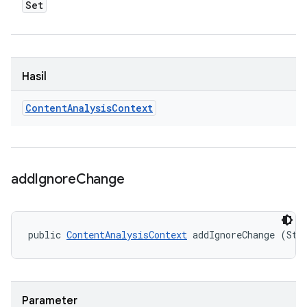
Set
Hasil
Content
Analysis
Context
add
Ignore
Change
public 
ContentAnalysisContext
 addIgnoreChange (Str
Parameter