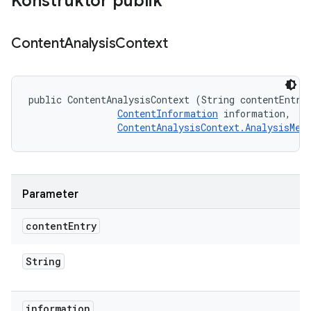
Konstruktor publik
Content
Analysis
Context
public ContentAnalysisContext (String contentEntry,
ContentInformation
 information, 

ContentAnalysisContext.AnalysisMet
Parameter
content
Entry
String
information