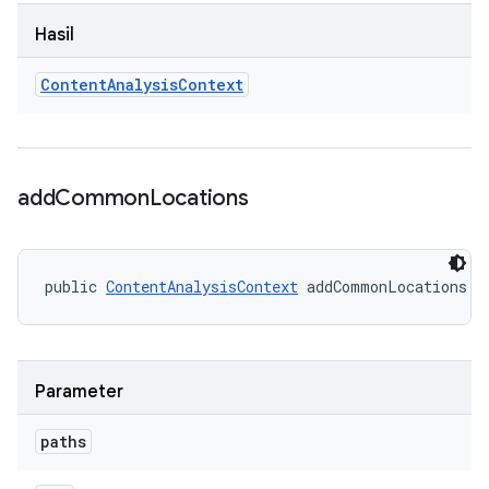
Hasil
Content
Analysis
Context
add
Common
Locations
public 
ContentAnalysisContext
 addCommonLocations (
Parameter
paths