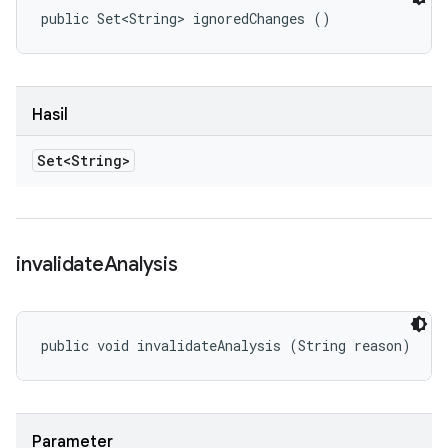
public Set<String> ignoredChanges ()
Hasil
Set<String>
invalidate
Analysis
public void invalidateAnalysis (String reason)
Parameter