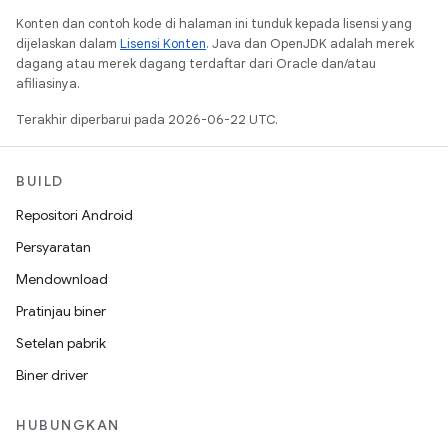
Konten dan contoh kode di halaman ini tunduk kepada lisensi yang
dijelaskan dalam
Lisensi Konten
. Java dan OpenJDK adalah merek
dagang atau merek dagang terdaftar dari Oracle dan/atau
afiliasinya.
Terakhir diperbarui pada 2026-06-22 UTC.
BUILD
Repositori Android
Persyaratan
Mendownload
Pratinjau biner
Setelan pabrik
Biner driver
HUBUNGKAN