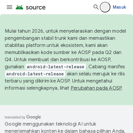
Masuk
Mulai tahun 2026, untuk menyelaraskan dengan model
pengembangan stabil trunk kami dan memastikan
stabilitas platform untuk ekosistem, kami akan
memublikasikan kode sumber ke AOSP pada Q2 dan
Q4. Untuk membuat dan berkontribusi ke AOSP,
gunakan
android-latest-release
. Cabang manifes
android-latest-release
akan selalu merujuk ke rilis
terbaru yang dikirim ke AOSP. Untuk mengetahui
informasi selengkapnya, lihat
Perubahan pada AOSP
.
Google menggunakan teknologi AI untuk
menerjemahkan konten ke dalam bahasa pilihan Anda.