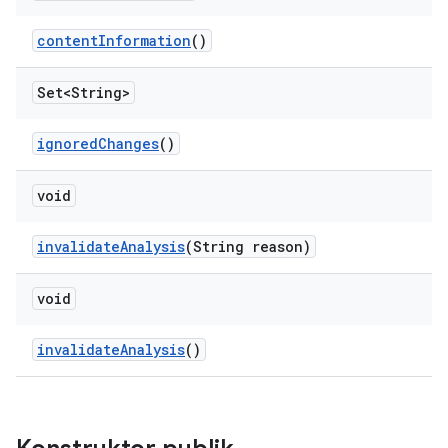
content
Information
()
Set<String>
ignored
Changes
()
void
invalidate
Analysis
(String reason)
void
invalidate
Analysis
()