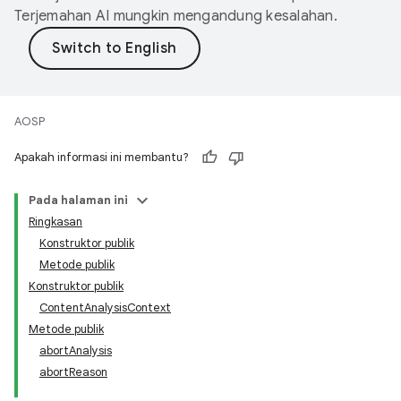
Terjemahan AI mungkin mengandung kesalahan.
AOSP
Apakah informasi ini membantu?
Pada halaman ini
Ringkasan
Konstruktor publik
Metode publik
Konstruktor publik
ContentAnalysisContext
Metode publik
abortAnalysis
abortReason