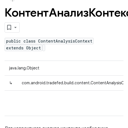
КонтентАнализКонтек
public class ContentAnalysisContext
extends Object
java.lang.Object
↳
com.android.tradefed.build.content.ContentAnalysisCo