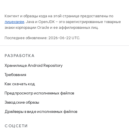
Контент и образцы кода на этой странице предоставлены по
лицензиям
. Java и OpenJDK – это зарегистрированные товарные
знаки корпорации Oracle и ее аффилированных лиц.
Последнее обновление: 2026-06-22 UTC.
РАЗРАБОТКА
Хранилище Android Repository
Требования
Как скачать код
Предпросмотр исполняемых файлов
Заводские образы
Драйверы в виде исполняемых файлов
СОЦСЕТИ