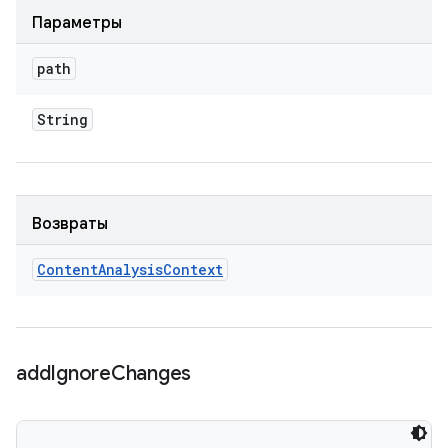
Параметры
path
String
Возвраты
Content
Analysis
Context
add
Ignore
Changes