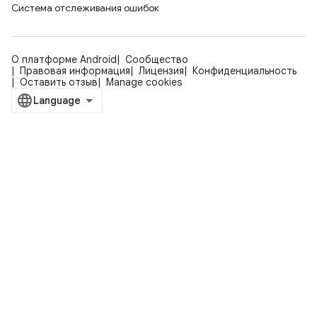
Система отслеживания ошибок
О платформе Android
Сообщество
Правовая информация
Лицензия
Конфиденциальность
Оставить отзыв
Manage cookies