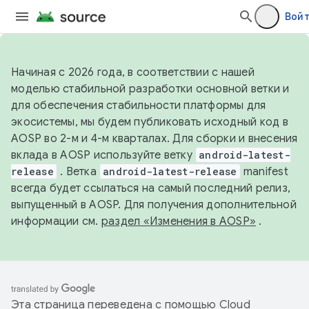
Вой
Начиная с 2026 года, в соответствии с нашей
моделью стабильной разработки основной ветки и
для обеспечения стабильности платформы для
экосистемы, мы будем публиковать исходный код в
AOSP во 2-м и 4-м кварталах. Для сборки и внесения
вклада в AOSP используйте ветку
android-latest-
release
. Ветка
android-latest-release
manifest
всегда будет ссылаться на самый последний релиз,
выпущенный в AOSP. Для получения дополнительной
информации см.
раздел «Изменения в AOSP»
.
Эта страница переведена с помощью
Cloud