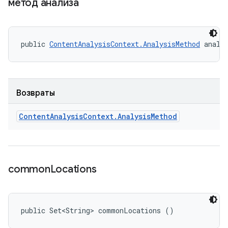
метод анализа
public 
ContentAnalysisContext.AnalysisMethod
 analy
Возвраты
Content
Analysis
Context
.
Analysis
Method
common
Locations
public Set<String> commonLocations ()