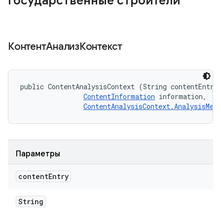
Государственные строители
КонтентАнализКонтекст
public ContentAnalysisContext (String contentEntry,
ContentInformation
 information, 

ContentAnalysisContext.AnalysisMet
Параметры
content
Entry
String