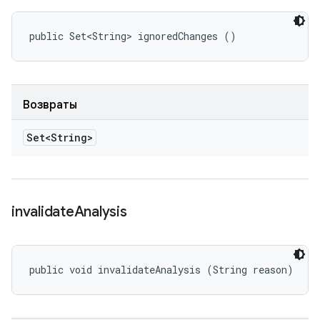
public Set<String> ignoredChanges ()
Возвраты
Set<String>
invalidate
Analysis
public void invalidateAnalysis (String reason)