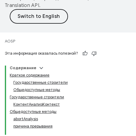
Translation API
.
AOSP
Эта информация оказалась полезной?
Содержание
Краткое содержание
Государственные строители
Общедоступные методы
Государственные строители
КонтентАнализКонтекст
Общедоступные методы
abortAnalysis
причина прерывания