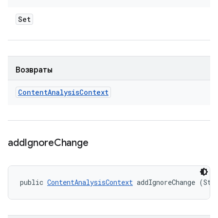
Set
Возвраты
Content
Analysis
Context
add
Ignore
Change
public 
ContentAnalysisContext
 addIgnoreChange (Str