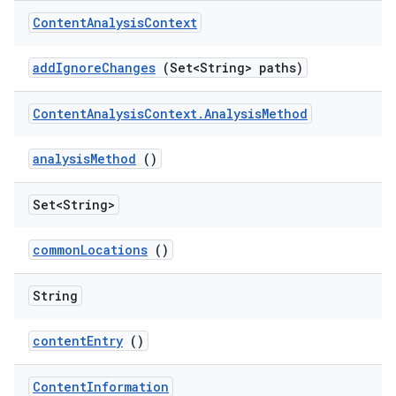
Content
Analysis
Context
add
Ignore
Changes
(Set<String> paths)
Content
Analysis
Context
.
Analysis
Method
analysis
Method
()
Set<String>
common
Locations
()
String
content
Entry
()
Content
Information