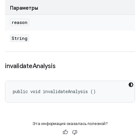
Параметры
reason
String
invalidate
Analysis
public void invalidateAnalysis ()
Эта информация оказалась полезной?