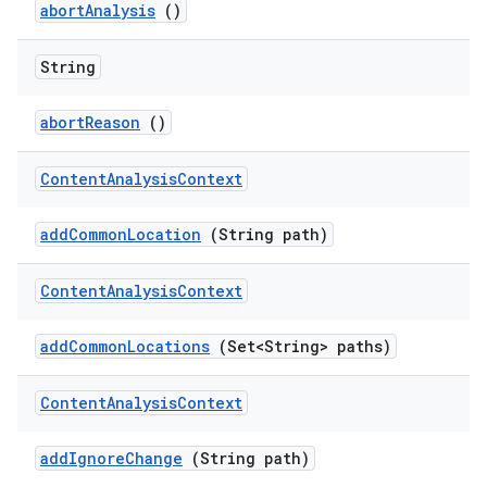
abort
Analysis
()
String
abort
Reason
()
Content
Analysis
Context
add
Common
Location
(String path)
Content
Analysis
Context
add
Common
Locations
(Set<String> paths)
Content
Analysis
Context
add
Ignore
Change
(String path)