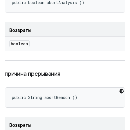
public boolean abortAnalysis ()
Возвраты
boolean
причина прерывания
public String abortReason ()
Возвраты