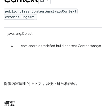
public class ContentAnalysisContext
extends Object
java.lang.Object
↳
com.android.tradefed.build.content.ContentAnalysisC
提供内容周围的上下文，以便正确分析内容。
摘要