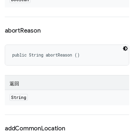
abort
Reason
public String abortReason ()
返回
String
add
Common
Location