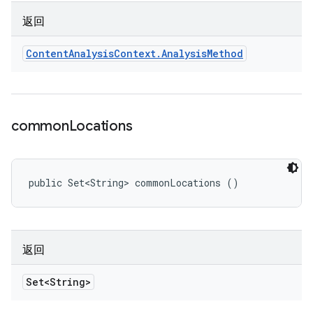
返回
Content
Analysis
Context
.
Analysis
Method
common
Locations
public Set<String> commonLocations ()
返回
Set<String>