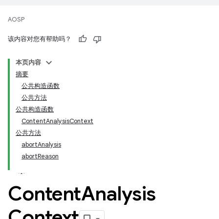
AOSP
该内容对您有帮助吗？
本页内容
摘要
公共构造函数
公共方法
公共构造函数
ContentAnalysisContext
公共方法
abortAnalysis
abortReason
Content
Analysis
Context