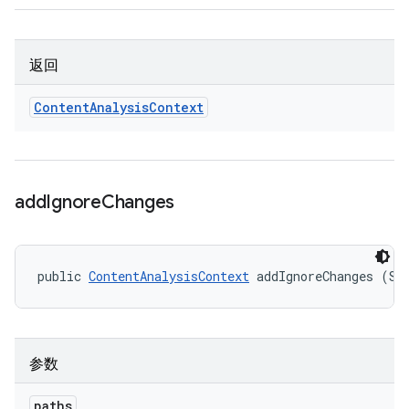
返回
Content
Analysis
Context
add
Ignore
Changes
public 
ContentAnalysisContext
 addIgnoreChanges (Se
参数
paths