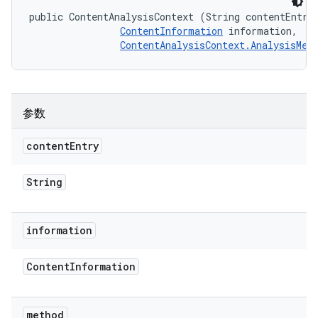
public ContentAnalysisContext (String contentEntry,
ContentInformation
 information, 

ContentAnalysisContext.AnalysisMet
参数
content
Entry
String
information
Content
Information
method