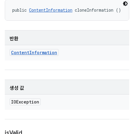
public 
ContentInformation
 cloneInformation ()
반환
Content
Information
생성 값
IOException
is
Valid