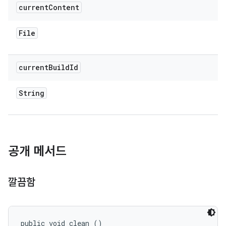
current
Content
File
current
Build
Id
String
공개 메서드
깔끔함
public void clean ()