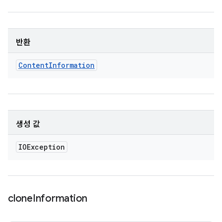
반환
Content
Information
생성 값
IOException
clone
Information