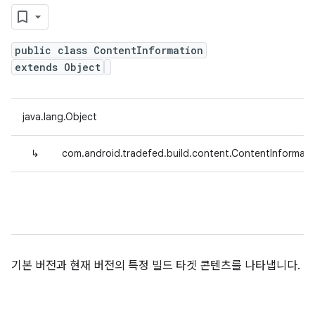
public class ContentInformation
extends Object
java.lang.Object
↳
com.android.tradefed.build.content.ContentInformati
기본 버전과 현재 버전의 특정 빌드 타겟 콘텐츠를 나타냅니다.