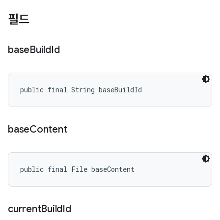
필드
base
Build
Id
public final String baseBuildId
base
Content
public final File baseContent
current
Build
Id