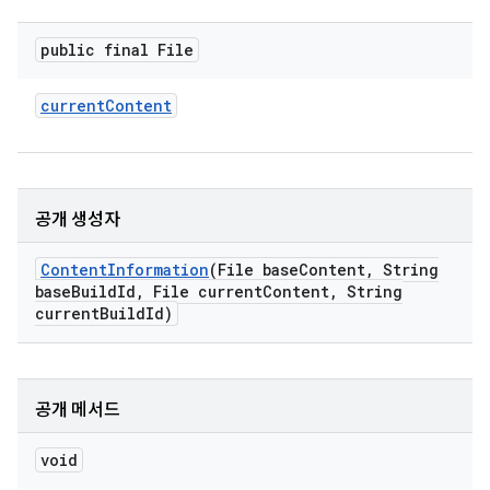
public final File
current
Content
공개 생성자
Content
Information
(File base
Content
,
String
base
Build
Id
,
File current
Content
,
String
current
Build
Id)
공개 메서드
void