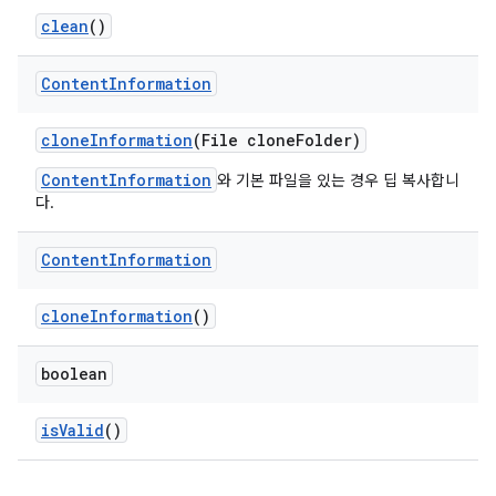
clean
()
Content
Information
clone
Information
(File clone
Folder)
ContentInformation
와 기본 파일을 있는 경우 딥 복사합니
다.
Content
Information
clone
Information
()
boolean
is
Valid
()