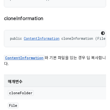
clone
Information
public 
ContentInformation
 cloneInformation (File c
ContentInformation
와 기본 파일을 있는 경우 딥 복사합니
다.
매개변수
clone
Folder
File